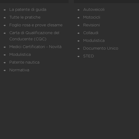
La patente di guida
Autoveicoli
Tutte le pratiche
Motocicli
Foglio rosa e prove d’esame
Revisioni
Carta di Qualificazione del
Collaudi
Conducente (CQC)
Modulistica
Medici Certificatori - Novità
Documento Unico
Modulistica
STED
Patente nautica
Normativa