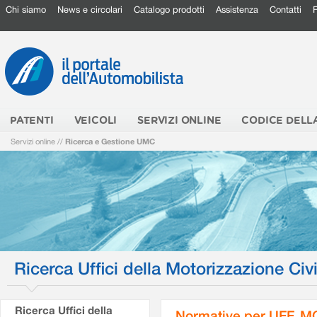
Chi siamo
News e circolari
Catalogo prodotti
Assistenza
Contatti
PATENTI
VEICOLI
SERVIZI ONLINE
CODICE DELL
Servizi online
//
Ricerca e Gestione UMC
Ricerca Uffici della Motorizzazione Civi
Ricerca Uffici della
Normative per UFF. M