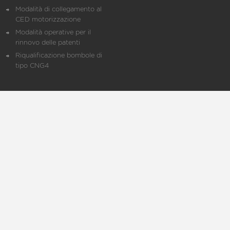
Modalità di collegamento al
CED motorizzazione
Modalità operative per il
rinnovo delle patenti
Riqualificazione bombole di
tipo CNG4