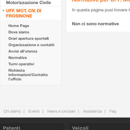
Motorizzazione Civile
In questa pagina puoi trovare t
UFF. MOT. CIV. DI
FROSINONE
Non ci sono normative
Home Page
Dove siamo
Orari apertura sportelli
Organizzazione e contatti
Avvisi all'utenza
Normative
Turni operativi
Richiesta
informazioni/Contatta
l'ufficio
Chi siamo
Eventi
News e circolari
Assistenza
Faq
Patenti
Veicoli