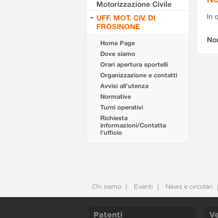
Motorizzazione Civile
In 
UFF. MOT. CIV. DI
FROSINONE
No
Home Page
Dove siamo
Orari apertura sportelli
Organizzazione e contatti
Avvisi all'utenza
Normative
Turni operativi
Richiesta
informazioni/Contatta
l'ufficio
Chi siamo
Eventi
News e circolari
Patenti
Ve