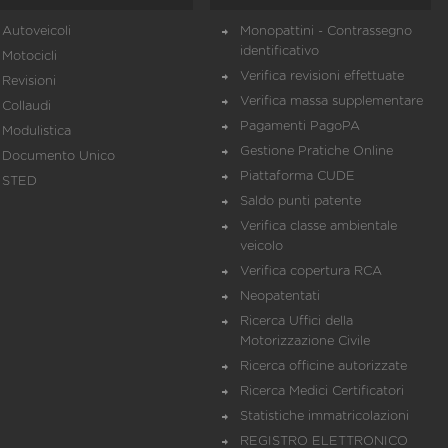
Autoveicoli
Monopattini - Contrassegno
identificativo
Motocicli
Verifica revisioni effettuate
Revisioni
Verifica massa supplementare
Collaudi
Pagamenti PagoPA
Modulistica
Gestione Pratiche Online
Documento Unico
Piattaforma CUDE
STED
Saldo punti patente
Verifica classe ambientale
veicolo
Verifica copertura RCA
Neopatentati
Ricerca Uffici della
Motorizzazione Civile
Ricerca officine autorizzate
Ricerca Medici Certificatori
Statistiche immatricolazioni
REGISTRO ELETTRONICO