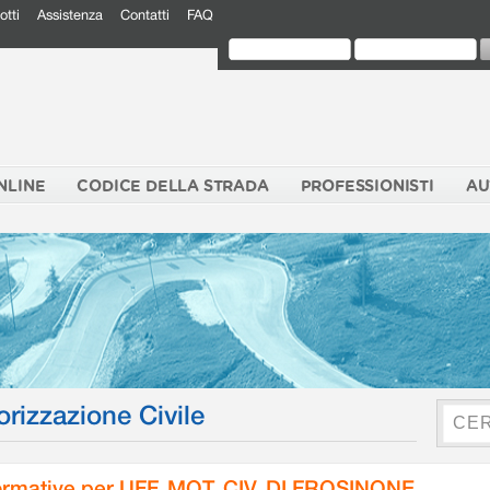
otti
Assistenza
Contatti
FAQ
NLINE
CODICE DELLA STRADA
PROFESSIONISTI
AU
orizzazione Civile
rmative per UFF. MOT. CIV. DI FROSINONE