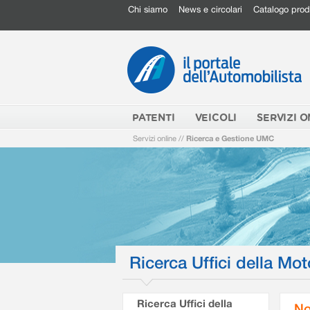
Chi siamo
News e circolari
Catalogo prod
PATENTI
VEICOLI
SERVIZI O
Servizi online
//
Ricerca e Gestione UMC
Ricerca Uffici della Mot
Ricerca Uffici della
No