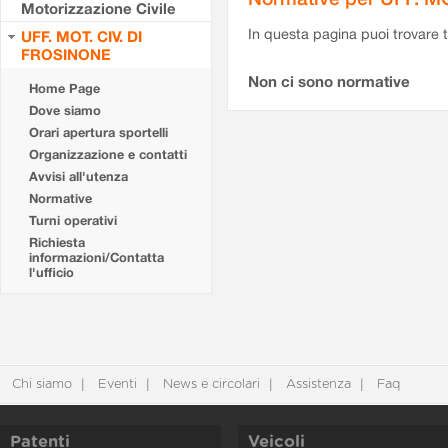
Motorizzazione Civile
In questa pagina puoi trovare t
UFF. MOT. CIV. DI
FROSINONE
Non ci sono normative
Home Page
Dove siamo
Orari apertura sportelli
Organizzazione e contatti
Avvisi all'utenza
Normative
Turni operativi
Richiesta
informazioni/Contatta
l'ufficio
Chi siamo
Eventi
News e circolari
Assistenza
Faq
Patenti
Veicoli