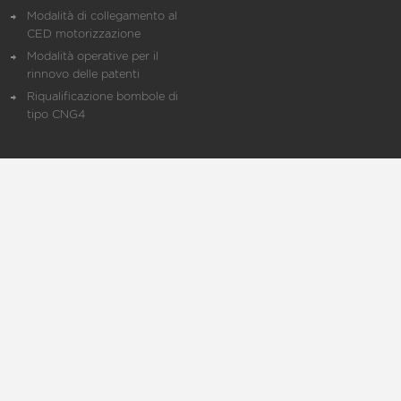
Modalità di collegamento al
CED motorizzazione
Modalità operative per il
rinnovo delle patenti
Riqualificazione bombole di
tipo CNG4