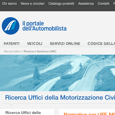
Chi siamo
News e circolari
Catalogo prodotti
Assistenza
Contatti
PATENTI
VEICOLI
SERVIZI ONLINE
CODICE DELL
Servizi online
//
Ricerca e Gestione UMC
Ricerca Uffici della Motorizzazione Civi
Ricerca Uffici della
Normative per UFF. M