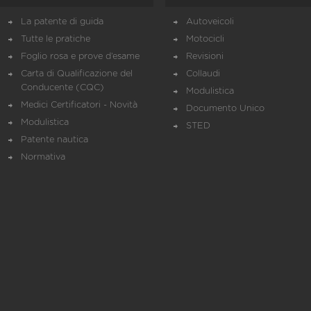
La patente di guida
Autoveicoli
Tutte le pratiche
Motocicli
Foglio rosa e prove d’esame
Revisioni
Carta di Qualificazione del
Collaudi
Conducente (CQC)
Modulistica
Medici Certificatori - Novità
Documento Unico
Modulistica
STED
Patente nautica
Normativa