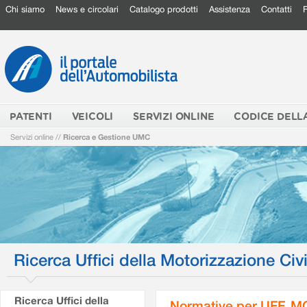
Chi siamo
News e circolari
Catalogo prodotti
Assistenza
Contatti
PATENTI
VEICOLI
SERVIZI ONLINE
CODICE DELL
Servizi online
//
Ricerca e Gestione UMC
Ricerca Uffici della Motorizzazione Civi
Ricerca Uffici della
Normative per UFF. M