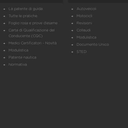
La patente di guida
Autoveicoli
Tutte le pratiche
Motocicli
Foglio rosa e prove d’esame
Revisioni
Carta di Qualificazione del
Collaudi
Conducente (CQC)
Modulistica
Medici Certificatori - Novità
Documento Unico
Modulistica
STED
Patente nautica
Normativa