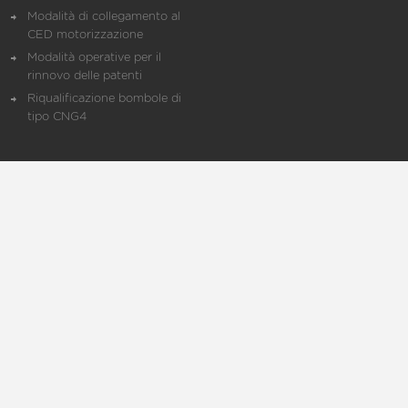
Modalità di collegamento al
CED motorizzazione
Modalità operative per il
rinnovo delle patenti
Riqualificazione bombole di
tipo CNG4