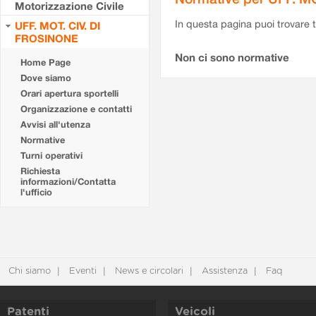
Motorizzazione Civile
In questa pagina puoi trovare t
UFF. MOT. CIV. DI
FROSINONE
Non ci sono normative
Home Page
Dove siamo
Orari apertura sportelli
Organizzazione e contatti
Avvisi all'utenza
Normative
Turni operativi
Richiesta
informazioni/Contatta
l'ufficio
Chi siamo
Eventi
News e circolari
Assistenza
Faq
Patenti
Veicoli