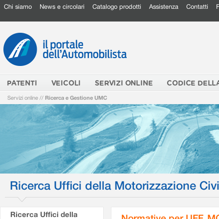
Chi siamo
News e circolari
Catalogo prodotti
Assistenza
Contatti
PATENTI
VEICOLI
SERVIZI ONLINE
CODICE DELL
Servizi online
//
Ricerca e Gestione UMC
Ricerca Uffici della Motorizzazione Civi
Ricerca Uffici della
Normative per UFF. M