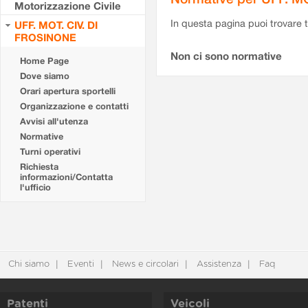
Motorizzazione Civile
In questa pagina puoi trovare t
UFF. MOT. CIV. DI
FROSINONE
Non ci sono normative
Home Page
Dove siamo
Orari apertura sportelli
Organizzazione e contatti
Avvisi all'utenza
Normative
Turni operativi
Richiesta
informazioni/Contatta
l'ufficio
Chi siamo
Eventi
News e circolari
Assistenza
Faq
Patenti
Veicoli