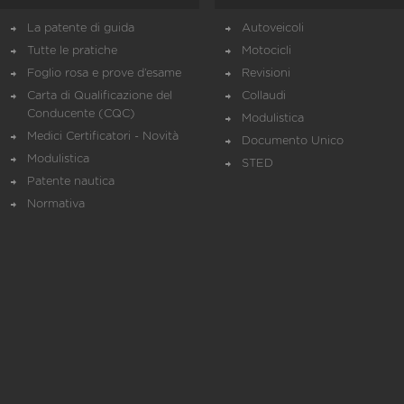
La patente di guida
Autoveicoli
Tutte le pratiche
Motocicli
Foglio rosa e prove d’esame
Revisioni
Carta di Qualificazione del
Collaudi
Conducente (CQC)
Modulistica
Medici Certificatori - Novità
Documento Unico
Modulistica
STED
Patente nautica
Normativa