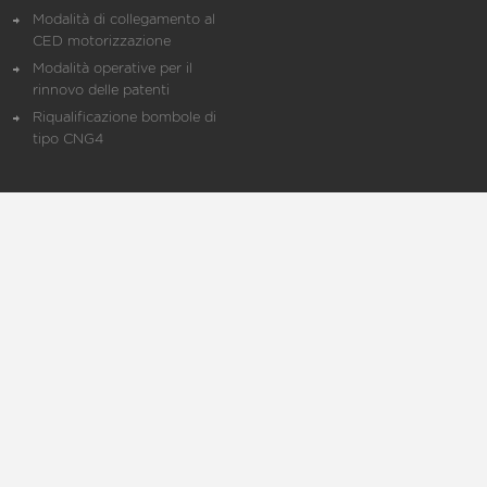
Modalità di collegamento al
CED motorizzazione
Modalità operative per il
rinnovo delle patenti
Riqualificazione bombole di
tipo CNG4