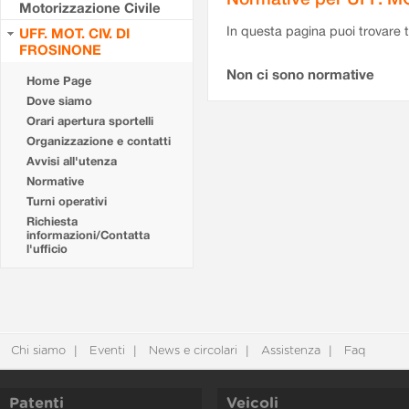
Motorizzazione Civile
In questa pagina puoi trovare t
UFF. MOT. CIV. DI
FROSINONE
Non ci sono normative
Home Page
Dove siamo
Orari apertura sportelli
Organizzazione e contatti
Avvisi all'utenza
Normative
Turni operativi
Richiesta
informazioni/Contatta
l'ufficio
Chi siamo
Eventi
News e circolari
Assistenza
Faq
Patenti
Veicoli