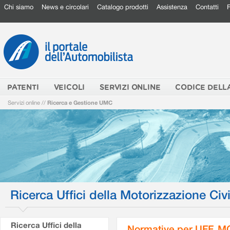
Chi siamo
News e circolari
Catalogo prodotti
Assistenza
Contatti
PATENTI
VEICOLI
SERVIZI ONLINE
CODICE DELL
Servizi online
//
Ricerca e Gestione UMC
Ricerca Uffici della Motorizzazione Civi
Ricerca Uffici della
Normative per UFF. M