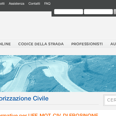
otti
Assistenza
Contatti
FAQ
NLINE
CODICE DELLA STRADA
PROFESSIONISTI
AU
orizzazione Civile
rmative per UFF. MOT. CIV. DI FROSINONE