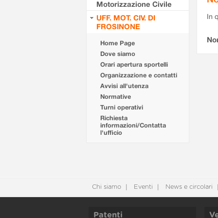
Motorizzazione Civile
In 
UFF. MOT. CIV. DI
FROSINONE
No
Home Page
Dove siamo
Orari apertura sportelli
Organizzazione e contatti
Avvisi all'utenza
Normative
Turni operativi
Richiesta
informazioni/Contatta
l'ufficio
Chi siamo
Eventi
News e circolari
Patenti
Ve