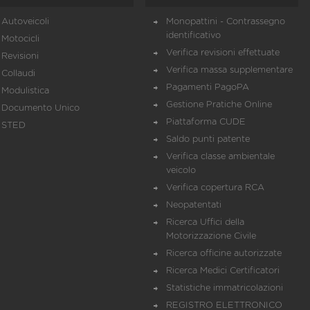
Autoveicoli
Monopattini - Contrassegno
identificativo
Motocicli
Verifica revisioni effettuate
Revisioni
Verifica massa supplementare
Collaudi
Pagamenti PagoPA
Modulistica
Gestione Pratiche Online
Documento Unico
Piattaforma CUDE
STED
Saldo punti patente
Verifica classe ambientale
veicolo
Verifica copertura RCA
Neopatentati
Ricerca Uffici della
Motorizzazione Civile
Ricerca officine autorizzate
Ricerca Medici Certificatori
Statistiche immatricolazioni
REGISTRO ELETTRONICO