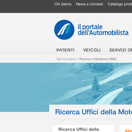
Chi siamo
News e circolari
Catalogo prod
PATENTI
VEICOLI
SERVIZI O
Servizi online
//
Ricerca e Gestione UMC
Ricerca Uffici della Mot
Ricerca Uffici della
No