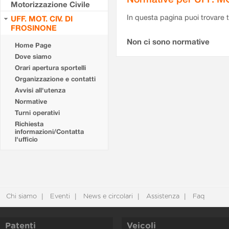
Motorizzazione Civile
In questa pagina puoi trovare t
UFF. MOT. CIV. DI
FROSINONE
Non ci sono normative
Home Page
Dove siamo
Orari apertura sportelli
Organizzazione e contatti
Avvisi all'utenza
Normative
Turni operativi
Richiesta
informazioni/Contatta
l'ufficio
Chi siamo
Eventi
News e circolari
Assistenza
Faq
Patenti
Veicoli