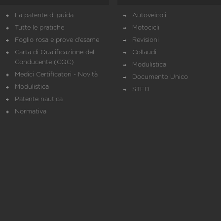
La patente di guida
Autoveicoli
Tutte le pratiche
Motocicli
Foglio rosa e prove d’esame
Revisioni
Carta di Qualificazione del
Collaudi
Conducente (CQC)
Modulistica
Medici Certificatori - Novità
Documento Unico
Modulistica
STED
Patente nautica
Normativa