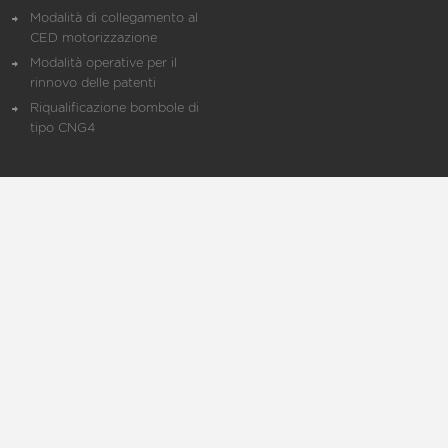
Modalità di collegamento al
CED motorizzazione
Modalità operative per il
rinnovo delle patenti
Riqualificazione bombole di
tipo CNG4