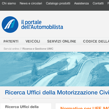
Chi siamo
News e circolari
Catalogo prodotti
Assistenza
Contatti
PATENTI
VEICOLI
SERVIZI ONLINE
CODICE DELL
Servizi online
//
Ricerca e Gestione UMC
Ricerca Uffici della Motorizzazione Civi
Ricerca Uffici della
Normative per UFF. M