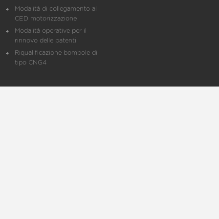
Modalità di collegamento al
CED motorizzazione
Modalità operative per il
rinnovo delle patenti
Riqualificazione bombole di
tipo CNG4