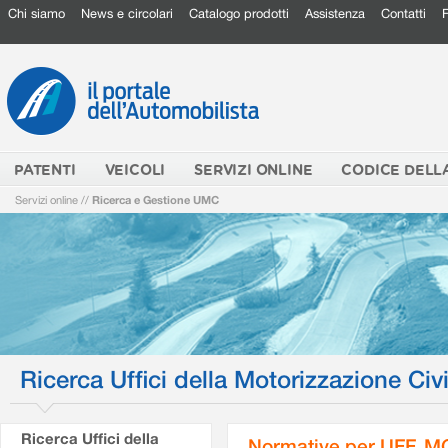
Chi siamo
News e circolari
Catalogo prodotti
Assistenza
Contatti
PATENTI
VEICOLI
SERVIZI ONLINE
CODICE DELL
Servizi online
//
Ricerca e Gestione UMC
Ricerca Uffici della Motorizzazione Civi
Ricerca Uffici della
Normative per UFF. M