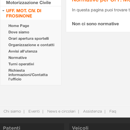
Motorizzazione Civile
In questa pagina puoi trovare t
UFF. MOT. CIV. DI
FROSINONE
Non ci sono normative
Home Page
Dove siamo
Orari apertura sportelli
Organizzazione e contatti
Avvisi all'utenza
Normative
Turni operativi
Richiesta
informazioni/Contatta
l'ufficio
Chi siamo
Eventi
News e circolari
Assistenza
Faq
Patenti
Veicoli