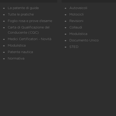
La patente di guida
Autoveicoli
Tutte le pratiche
Motocicli
Foglio rosa e prove d’esame
Revisioni
Carta di Qualificazione del
Collaudi
Conducente (CQC)
Modulistica
Medici Certificatori - Novità
Documento Unico
Modulistica
STED
Patente nautica
Normativa