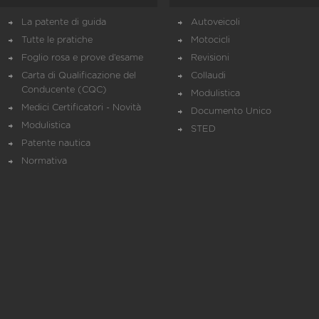
La patente di guida
Autoveicoli
Tutte le pratiche
Motocicli
Foglio rosa e prove d’esame
Revisioni
Carta di Qualificazione del
Collaudi
Conducente (CQC)
Modulistica
Medici Certificatori - Novità
Documento Unico
Modulistica
STED
Patente nautica
Normativa