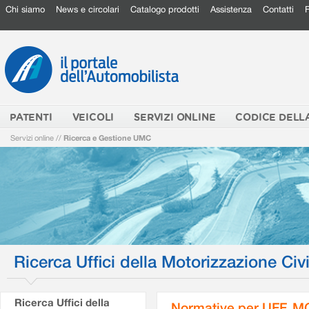
Chi siamo
News e circolari
Catalogo prodotti
Assistenza
Contatti
PATENTI
VEICOLI
SERVIZI ONLINE
CODICE DELL
Servizi online
//
Ricerca e Gestione UMC
Ricerca Uffici della Motorizzazione Civi
Ricerca Uffici della
Normative per UFF. M