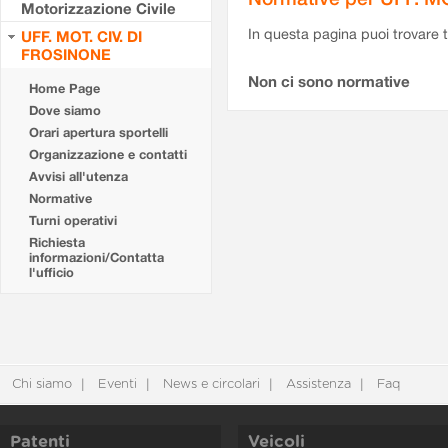
Motorizzazione Civile
In questa pagina puoi trovare t
UFF. MOT. CIV. DI
FROSINONE
Non ci sono normative
Home Page
Dove siamo
Orari apertura sportelli
Organizzazione e contatti
Avvisi all'utenza
Normative
Turni operativi
Richiesta
informazioni/Contatta
l'ufficio
Chi siamo
Eventi
News e circolari
Assistenza
Faq
Patenti
Veicoli