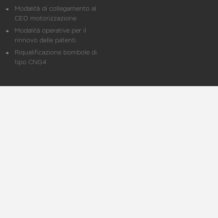
Modalità di collegamento al
CED motorizzazione
Modalità operative per il
rinnovo delle patenti
Riqualificazione bombole di
tipo CNG4