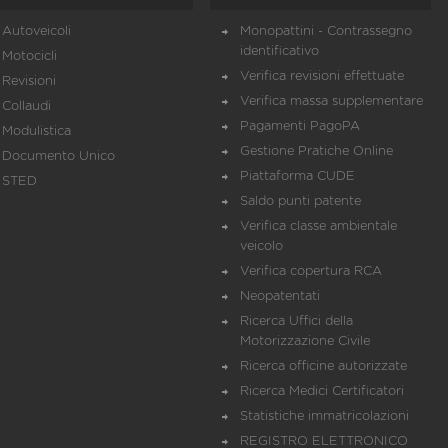
Autoveicoli
Monopattini - Contrassegno
identificativo
Motocicli
Verifica revisioni effettuate
Revisioni
Verifica massa supplementare
Collaudi
Pagamenti PagoPA
Modulistica
Gestione Pratiche Online
Documento Unico
Piattaforma CUDE
STED
Saldo punti patente
Verifica classe ambientale
veicolo
Verifica copertura RCA
Neopatentati
Ricerca Uffici della
Motorizzazione Civile
Ricerca officine autorizzate
Ricerca Medici Certificatori
Statistiche immatricolazioni
REGISTRO ELETTRONICO