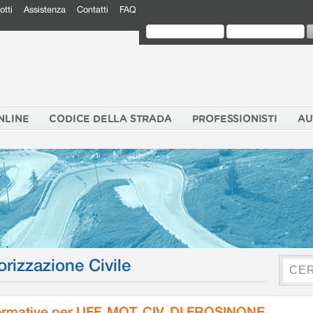
otti
Assistenza
Contatti
FAQ
NLINE
CODICE DELLA STRADA
PROFESSIONISTI
AU
orizzazione Civile
rmative per UFF. MOT. CIV. DI FROSINONE