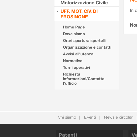
Motorizzazione Civile
In 
UFF. MOT. CIV. DI
FROSINONE
No
Home Page
Dove siamo
Orari apertura sportelli
Organizzazione e contatti
Avvisi all'utenza
Normative
Turni operativi
Richiesta
informazioni/Contatta
l'ufficio
Chi siamo
Eventi
News e circolari
Patenti
Ve