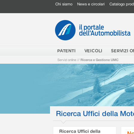
Chi siamo
News e circolari
Catalogo prod
PATENTI
VEICOLI
SERVIZI O
Servizi online
//
Ricerca e Gestione UMC
Ricerca Uffici della Mot
Ricerca Uffici della
No