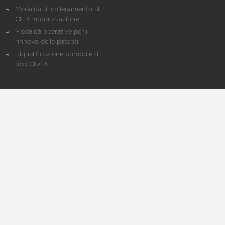
Modalità di collegamento al
CED motorizzazione
Modalità operative per il
rinnovo delle patenti
Riqualificazione bombole di
tipo CNG4