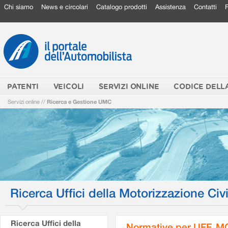
Chi siamo
News e circolari
Catalogo prodotti
Assistenza
Contatti
PATENTI
VEICOLI
SERVIZI ONLINE
CODICE DELL
Servizi online
//
Ricerca e Gestione UMC
Ricerca Uffici della Motorizzazione Civi
Ricerca Uffici della
Normative per UFF. M