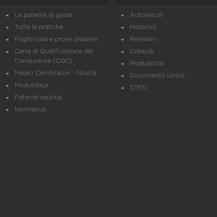
La patente di guida
Autoveicoli
Tutte le pratiche
Motocicli
Foglio rosa e prove d’esame
Revisioni
Carta di Qualificazione del
Collaudi
Conducente (CQC)
Modulistica
Medici Certificatori - Novità
Documento Unico
Modulistica
STED
Patente nautica
Normativa