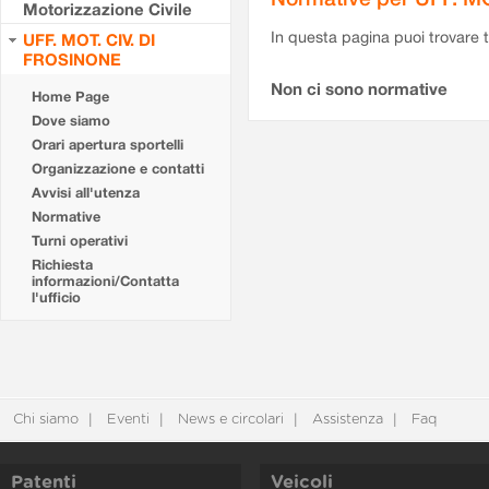
Motorizzazione Civile
In questa pagina puoi trovare t
UFF. MOT. CIV. DI
FROSINONE
Non ci sono normative
Home Page
Dove siamo
Orari apertura sportelli
Organizzazione e contatti
Avvisi all'utenza
Normative
Turni operativi
Richiesta
informazioni/Contatta
l'ufficio
Chi siamo
Eventi
News e circolari
Assistenza
Faq
Patenti
Veicoli