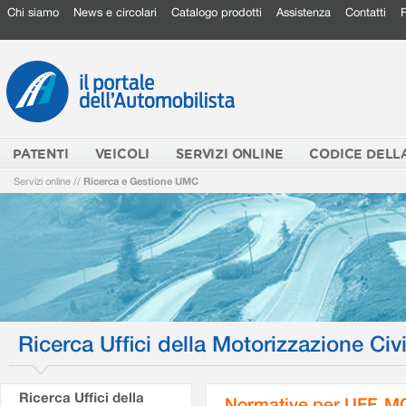
Chi siamo
News e circolari
Catalogo prodotti
Assistenza
Contatti
PATENTI
VEICOLI
SERVIZI ONLINE
CODICE DELL
Servizi online
//
Ricerca e Gestione UMC
Ricerca Uffici della Motorizzazione Civi
Ricerca Uffici della
Normative per UFF. M