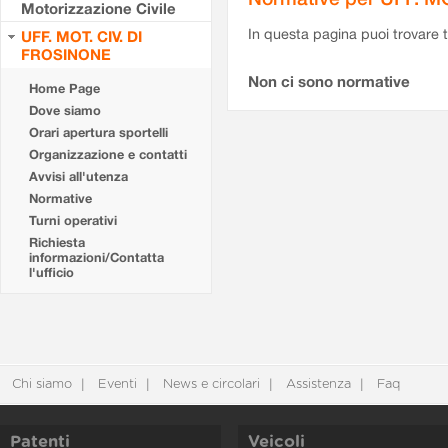
Motorizzazione Civile
In questa pagina puoi trovare t
UFF. MOT. CIV. DI
FROSINONE
Non ci sono normative
Home Page
Dove siamo
Orari apertura sportelli
Organizzazione e contatti
Avvisi all'utenza
Normative
Turni operativi
Richiesta
informazioni/Contatta
l'ufficio
Chi siamo
Eventi
News e circolari
Assistenza
Faq
Patenti
Veicoli