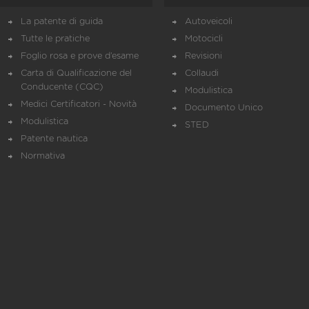
La patente di guida
Autoveicoli
Tutte le pratiche
Motocicli
Foglio rosa e prove d’esame
Revisioni
Carta di Qualificazione del
Collaudi
Conducente (CQC)
Modulistica
Medici Certificatori - Novità
Documento Unico
Modulistica
STED
Patente nautica
Normativa