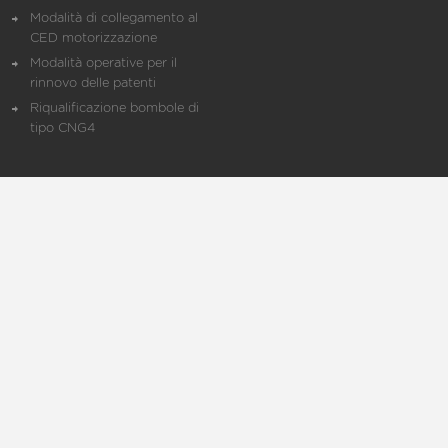
Modalità di collegamento al
CED motorizzazione
Modalità operative per il
rinnovo delle patenti
Riqualificazione bombole di
tipo CNG4