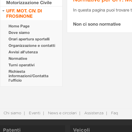
Motorizzazione Civile
In questa pagina puoi trovare t
UFF. MOT. CIV. DI
FROSINONE
Non ci sono normative
Home Page
Dove siamo
Orari apertura sportelli
Organizzazione e contatti
Avvisi all'utenza
Normative
Turni operativi
Richiesta
informazioni/Contatta
l'ufficio
Chi siamo
Eventi
News e circolari
Assistenza
Faq
Patenti
Veicoli