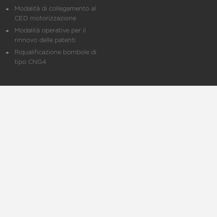
Modalità di collegamento al
CED motorizzazione
Modalità operative per il
rinnovo delle patenti
Riqualificazione bombole di
tipo CNG4