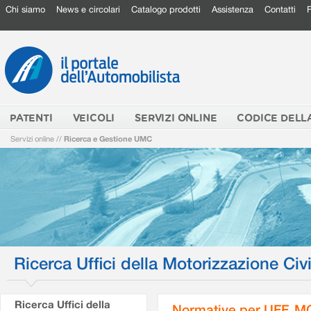
Chi siamo
News e circolari
Catalogo prodotti
Assistenza
Contatti
PATENTI
VEICOLI
SERVIZI ONLINE
CODICE DELL
Servizi online
//
Ricerca e Gestione UMC
Ricerca Uffici della Motorizzazione Civi
Ricerca Uffici della
Normative per UFF. M