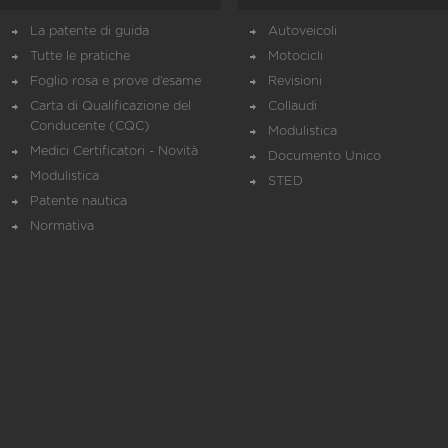
La patente di guida
Autoveicoli
Tutte le pratiche
Motocicli
Foglio rosa e prove d’esame
Revisioni
Carta di Qualificazione del
Collaudi
Conducente (CQC)
Modulistica
Medici Certificatori - Novità
Documento Unico
Modulistica
STED
Patente nautica
Normativa