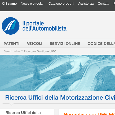
Chi siamo
News e circolari
Catalogo prodotti
Assistenza
Contatti
PATENTI
VEICOLI
SERVIZI ONLINE
CODICE DELL
Servizi online
//
Ricerca e Gestione UMC
Ricerca Uffici della Motorizzazione Civi
Ricerca Uffici della
Normative per UFF. M