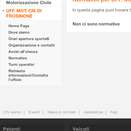
Motorizzazione Civile
In questa pagina puoi trovare t
UFF. MOT. CIV. DI
FROSINONE
Non ci sono normative
Home Page
Dove siamo
Orari apertura sportelli
Organizzazione e contatti
Avvisi all'utenza
Normative
Turni operativi
Richiesta
informazioni/Contatta
l'ufficio
Chi siamo
Eventi
News e circolari
Assistenza
Faq
Patenti
Veicoli