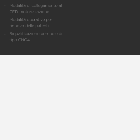
Modalità di collegamento al
CED motorizzazione
Modalità operative per il
rinnovo delle patenti
Riqualificazione bombole di
tipo CNG4