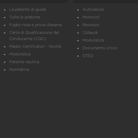
La patente di guida
Autoveicoli
Tutte le pratiche
Motocicli
Foglio rosa e prove d’esame
Revisioni
Carta di Qualificazione del
Collaudi
Conducente (CQC)
Modulistica
Medici Certificatori - Novità
Documento Unico
Modulistica
STED
Patente nautica
Normativa