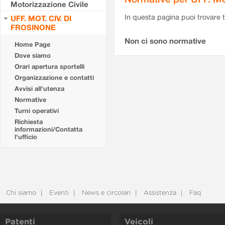
Motorizzazione Civile
In questa pagina puoi trovare t
UFF. MOT. CIV. DI
FROSINONE
Non ci sono normative
Home Page
Dove siamo
Orari apertura sportelli
Organizzazione e contatti
Avvisi all'utenza
Normative
Turni operativi
Richiesta
informazioni/Contatta
l'ufficio
Chi siamo
Eventi
News e circolari
Assistenza
Faq
Patenti
Veicoli