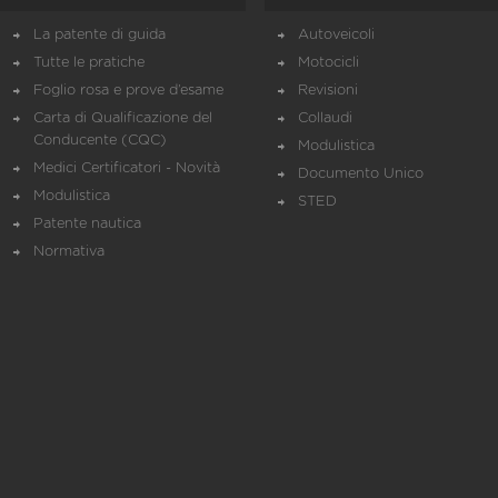
La patente di guida
Autoveicoli
Tutte le pratiche
Motocicli
Foglio rosa e prove d’esame
Revisioni
Carta di Qualificazione del
Collaudi
Conducente (CQC)
Modulistica
Medici Certificatori - Novità
Documento Unico
Modulistica
STED
Patente nautica
Normativa