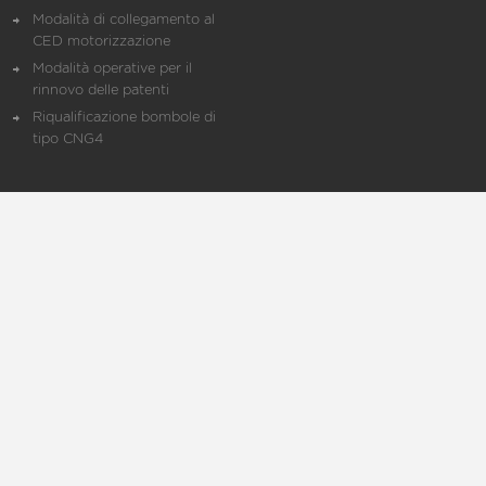
Modalità di collegamento al
CED motorizzazione
Modalità operative per il
rinnovo delle patenti
Riqualificazione bombole di
tipo CNG4