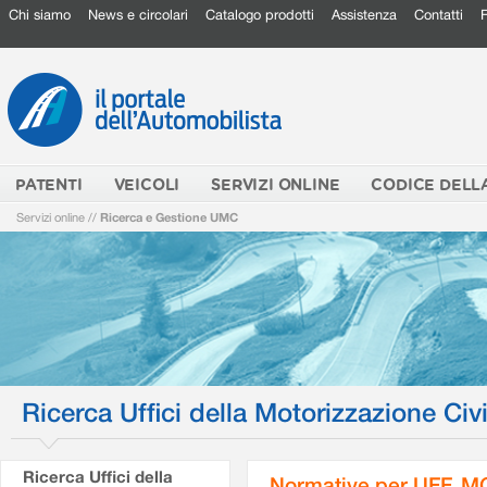
Chi siamo
News e circolari
Catalogo prodotti
Assistenza
Contatti
PATENTI
VEICOLI
SERVIZI ONLINE
CODICE DELL
Servizi online
//
Ricerca e Gestione UMC
Ricerca Uffici della Motorizzazione Civi
Ricerca Uffici della
Normative per UFF. M