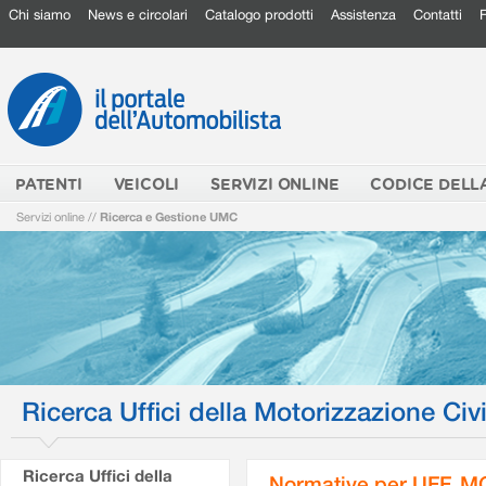
Chi siamo
News e circolari
Catalogo prodotti
Assistenza
Contatti
PATENTI
VEICOLI
SERVIZI ONLINE
CODICE DELL
Servizi online
//
Ricerca e Gestione UMC
Ricerca Uffici della Motorizzazione Civi
Ricerca Uffici della
Normative per UFF. M