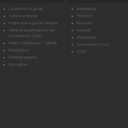
La patente di guida
Autoveicoli
Tutte le pratiche
Motocicli
Foglio rosa e prove d’esame
Revisioni
Carta di Qualificazione del
Collaudi
Conducente (CQC)
Modulistica
Medici Certificatori - Novità
Documento Unico
Modulistica
STED
Patente nautica
Normativa