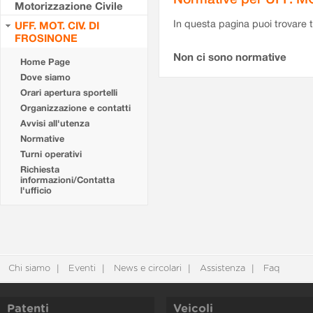
Motorizzazione Civile
In questa pagina puoi trovare t
UFF. MOT. CIV. DI
FROSINONE
Non ci sono normative
Home Page
Dove siamo
Orari apertura sportelli
Organizzazione e contatti
Avvisi all'utenza
Normative
Turni operativi
Richiesta
informazioni/Contatta
l'ufficio
Chi siamo
Eventi
News e circolari
Assistenza
Faq
Patenti
Veicoli