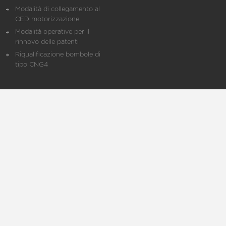
Modalità di collegamento al
CED motorizzazione
Modalità operative per il
rinnovo delle patenti
Riqualificazione bombole di
tipo CNG4