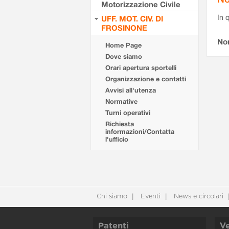
Motorizzazione Civile
In 
UFF. MOT. CIV. DI
FROSINONE
No
Home Page
Dove siamo
Orari apertura sportelli
Organizzazione e contatti
Avvisi all'utenza
Normative
Turni operativi
Richiesta
informazioni/Contatta
l'ufficio
Chi siamo
Eventi
News e circolari
Patenti
Ve