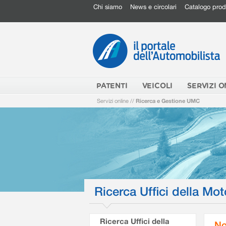
Chi siamo
News e circolari
Catalogo prod
PATENTI
VEICOLI
SERVIZI O
Servizi online
//
Ricerca e Gestione UMC
Ricerca Uffici della Mot
Ricerca Uffici della
No