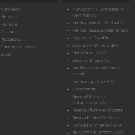
Autoveicoli
Monopattini - Contrassegno
identificativo
Motocicli
Verifica revisioni effettuate
Revisioni
Verifica massa supplementare
Collaudi
Pagamenti PagoPA
Modulistica
Gestione Pratiche Online
Documento Unico
Piattaforma CUDE
STED
Saldo punti patente
Verifica classe ambientale
veicolo
Verifica copertura RCA
Neopatentati
Ricerca Uffici della
Motorizzazione Civile
Ricerca officine autorizzate
Ricerca Medici Certificatori
Statistiche immatricolazioni
REGISTRO ELETTRONICO