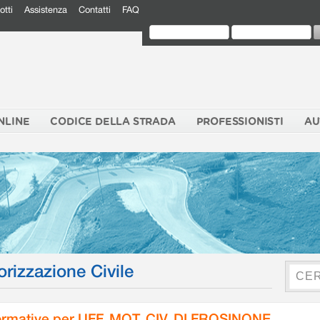
otti
Assistenza
Contatti
FAQ
NLINE
CODICE DELLA STRADA
PROFESSIONISTI
AU
orizzazione Civile
rmative per UFF. MOT. CIV. DI FROSINONE