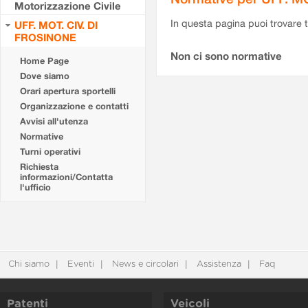
Motorizzazione Civile
In questa pagina puoi trovare t
UFF. MOT. CIV. DI
FROSINONE
Non ci sono normative
Home Page
Dove siamo
Orari apertura sportelli
Organizzazione e contatti
Avvisi all'utenza
Normative
Turni operativi
Richiesta
informazioni/Contatta
l'ufficio
Chi siamo
Eventi
News e circolari
Assistenza
Faq
Patenti
Veicoli