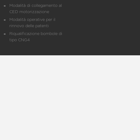
Modalità di collegamento al
CED motorizzazione
Modalità operative per il
rinnovo delle patenti
Riqualificazione bombole di
tipo CNG4