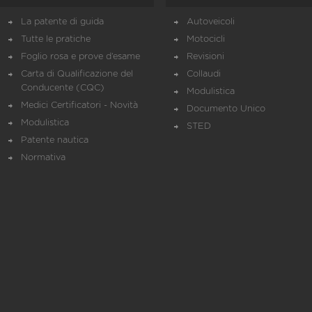
La patente di guida
Autoveicoli
Tutte le pratiche
Motocicli
Foglio rosa e prove d’esame
Revisioni
Carta di Qualificazione del
Collaudi
Conducente (CQC)
Modulistica
Medici Certificatori - Novità
Documento Unico
Modulistica
STED
Patente nautica
Normativa