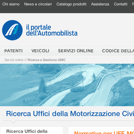
Chi siamo
News e circolari
Catalogo prodotti
Assistenza
Contatti
PATENTI
VEICOLI
SERVIZI ONLINE
CODICE DELL
Servizi online
//
Ricerca e Gestione UMC
Ricerca Uffici della Motorizzazione Civi
Ricerca Uffici della
Normative per UFF. M