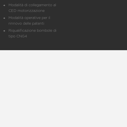
Modalità di collegamento al
CED motorizzazione
Modalità operative per il
rinnovo delle patenti
Riqualificazione bombole di
tipo CNG4