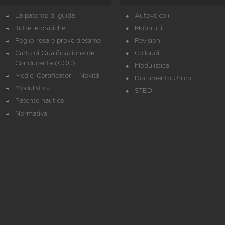
La patente di guida
Autoveicoli
Tutte le pratiche
Motocicli
Foglio rosa e prove d’esame
Revisioni
Carta di Qualificazione del
Collaudi
Conducente (CQC)
Modulistica
Medici Certificatori - Novità
Documento Unico
Modulistica
STED
Patente nautica
Normativa