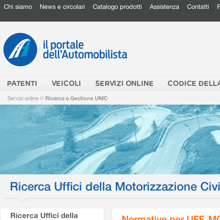
Chi siamo
News e circolari
Catalogo prodotti
Assistenza
Contatti
PATENTI
VEICOLI
SERVIZI ONLINE
CODICE DELL
Servizi online
//
Ricerca e Gestione UMC
Ricerca Uffici della Motorizzazione Civi
Ricerca Uffici della
Normative per UFF. M