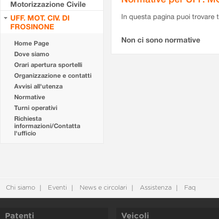
Motorizzazione Civile
In questa pagina puoi trovare t
UFF. MOT. CIV. DI
FROSINONE
Non ci sono normative
Home Page
Dove siamo
Orari apertura sportelli
Organizzazione e contatti
Avvisi all'utenza
Normative
Turni operativi
Richiesta
informazioni/Contatta
l'ufficio
Chi siamo
Eventi
News e circolari
Assistenza
Faq
Patenti
Veicoli