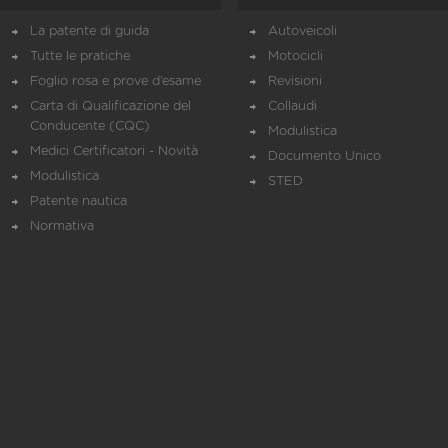
La patente di guida
Autoveicoli
Tutte le pratiche
Motocicli
Foglio rosa e prove d’esame
Revisioni
Carta di Qualificazione del
Collaudi
Conducente (CQC)
Modulistica
Medici Certificatori - Novità
Documento Unico
Modulistica
STED
Patente nautica
Normativa