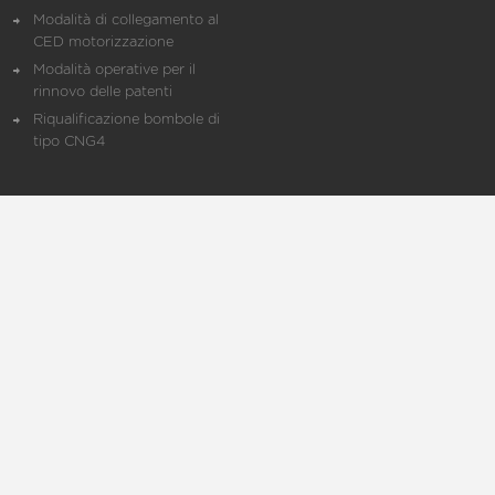
Modalità di collegamento al
CED motorizzazione
Modalità operative per il
rinnovo delle patenti
Riqualificazione bombole di
tipo CNG4