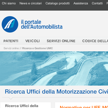
Chi siamo
News e circolari
Catalogo prodotti
Assistenza
Contatti
PATENTI
VEICOLI
SERVIZI ONLINE
CODICE DELL
Servizi online
//
Ricerca e Gestione UMC
Ricerca Uffici della Motorizzazione Civi
Ricerca Uffici della
Normative per UFF. M