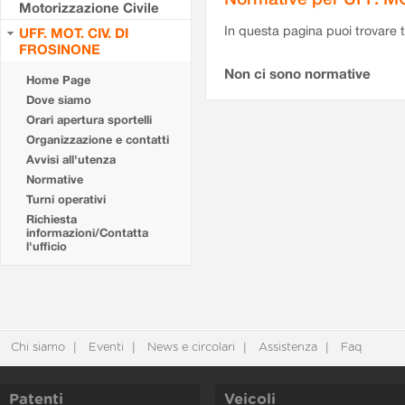
Motorizzazione Civile
In questa pagina puoi trovare t
UFF. MOT. CIV. DI
FROSINONE
Non ci sono normative
Home Page
Dove siamo
Orari apertura sportelli
Organizzazione e contatti
Avvisi all'utenza
Normative
Turni operativi
Richiesta
informazioni/Contatta
l'ufficio
Chi siamo
Eventi
News e circolari
Assistenza
Faq
Patenti
Veicoli