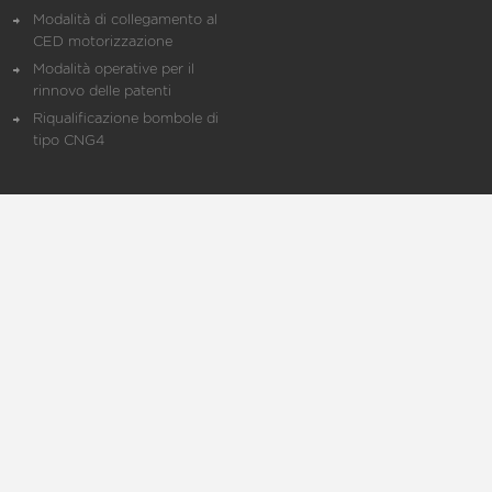
Modalità di collegamento al
CED motorizzazione
Modalità operative per il
rinnovo delle patenti
Riqualificazione bombole di
tipo CNG4