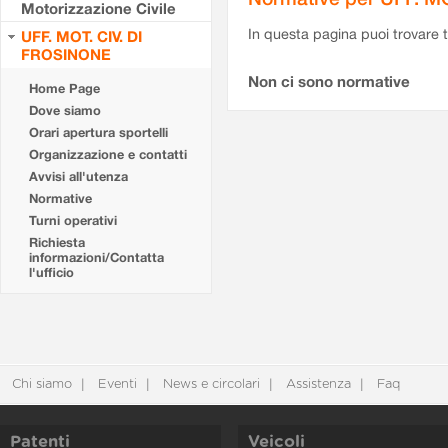
Motorizzazione Civile
In questa pagina puoi trovare t
UFF. MOT. CIV. DI
FROSINONE
Non ci sono normative
Home Page
Dove siamo
Orari apertura sportelli
Organizzazione e contatti
Avvisi all'utenza
Normative
Turni operativi
Richiesta
informazioni/Contatta
l'ufficio
Chi siamo
Eventi
News e circolari
Assistenza
Faq
Patenti
Veicoli