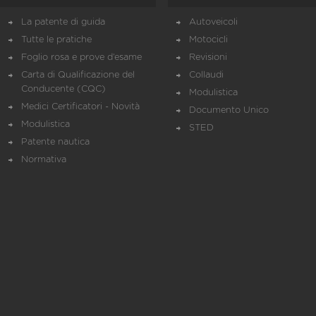
La patente di guida
Autoveicoli
Tutte le pratiche
Motocicli
Foglio rosa e prove d’esame
Revisioni
Carta di Qualificazione del
Collaudi
Conducente (CQC)
Modulistica
Medici Certificatori - Novità
Documento Unico
Modulistica
STED
Patente nautica
Normativa