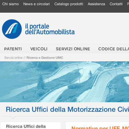
Chi siamo
News e circolari
Catalogo prodotti
Assistenza
Contatti
PATENTI
VEICOLI
SERVIZI ONLINE
CODICE DELL
Servizi online
//
Ricerca e Gestione UMC
Ricerca Uffici della Motorizzazione Civi
Ricerca Uffici della
Normative per UFF. M