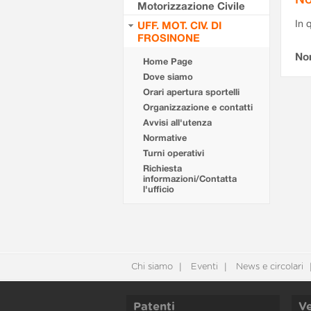
Motorizzazione Civile
In 
UFF. MOT. CIV. DI
FROSINONE
No
Home Page
Dove siamo
Orari apertura sportelli
Organizzazione e contatti
Avvisi all'utenza
Normative
Turni operativi
Richiesta
informazioni/Contatta
l'ufficio
Chi siamo
Eventi
News e circolari
Patenti
Ve