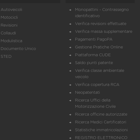
Autoveicoli
Monopattini - Contrassegno
identificativo
Motocicli
Verifica revisioni effettuate
Revisioni
Verifica massa supplementare
Collaudi
Pagamenti PagoPA
Modulistica
Gestione Pratiche Online
Documento Unico
Piattaforma CUDE
STED
Saldo punti patente
Verifica classe ambientale
veicolo
Verifica copertura RCA
Neopatentati
Ricerca Uffici della
Motorizzazione Civile
Ricerca officine autorizzate
Ricerca Medici Certificatori
Statistiche immatricolazioni
REGISTRO ELETTRONICO