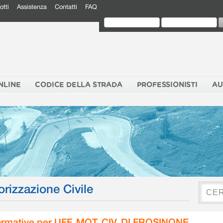
otti
Assistenza
Contatti
FAQ
NLINE
CODICE DELLA STRADA
PROFESSIONISTI
AU
orizzazione Civile
rmative per UFF. MOT. CIV. DI FROSINONE