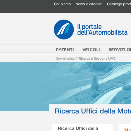
Chi siamo
News e circolari
Catalogo prod
PATENTI
VEICOLI
SERVIZI O
Servizi online
//
Ricerca e Gestione UMC
Ricerca Uffici della Mot
Ricerca Uffici della
No