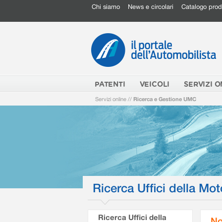
Chi siamo
News e circolari
Catalogo prod
PATENTI
VEICOLI
SERVIZI O
Servizi online
//
Ricerca e Gestione UMC
Ricerca Uffici della Mot
Ricerca Uffici della
No