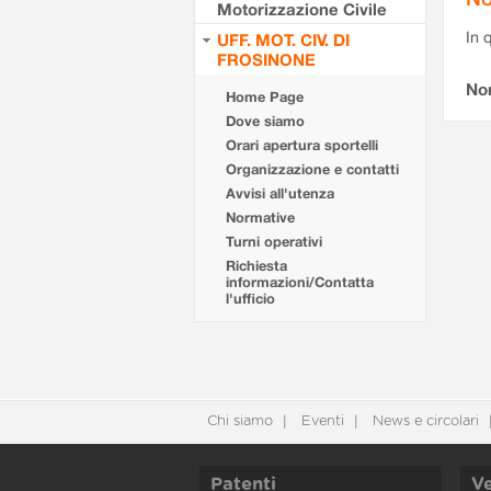
Motorizzazione Civile
In 
UFF. MOT. CIV. DI
FROSINONE
No
Home Page
Dove siamo
Orari apertura sportelli
Organizzazione e contatti
Avvisi all'utenza
Normative
Turni operativi
Richiesta
informazioni/Contatta
l'ufficio
Chi siamo
Eventi
News e circolari
Patenti
Ve