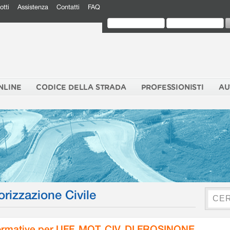
otti
Assistenza
Contatti
FAQ
NLINE
CODICE DELLA STRADA
PROFESSIONISTI
AU
orizzazione Civile
rmative per UFF. MOT. CIV. DI FROSINONE