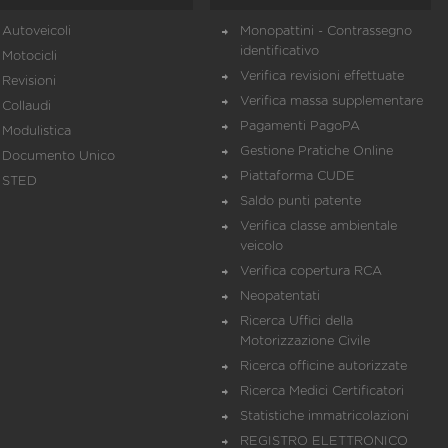
Autoveicoli
Monopattini - Contrassegno
identificativo
Motocicli
Verifica revisioni effettuate
Revisioni
Verifica massa supplementare
Collaudi
Pagamenti PagoPA
Modulistica
Gestione Pratiche Online
Documento Unico
Piattaforma CUDE
STED
Saldo punti patente
Verifica classe ambientale
veicolo
Verifica copertura RCA
Neopatentati
Ricerca Uffici della
Motorizzazione Civile
Ricerca officine autorizzate
Ricerca Medici Certificatori
Statistiche immatricolazioni
REGISTRO ELETTRONICO