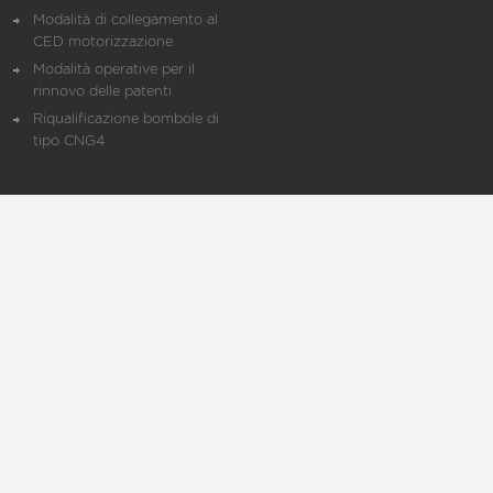
Modalità di collegamento al
CED motorizzazione
Modalità operative per il
rinnovo delle patenti
Riqualificazione bombole di
tipo CNG4