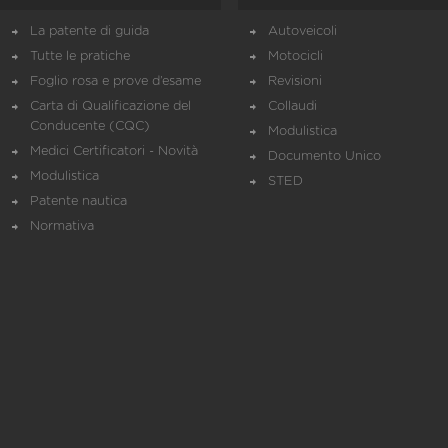
La patente di guida
Autoveicoli
Tutte le pratiche
Motocicli
Foglio rosa e prove d’esame
Revisioni
Carta di Qualificazione del
Collaudi
Conducente (CQC)
Modulistica
Medici Certificatori - Novità
Documento Unico
Modulistica
STED
Patente nautica
Normativa