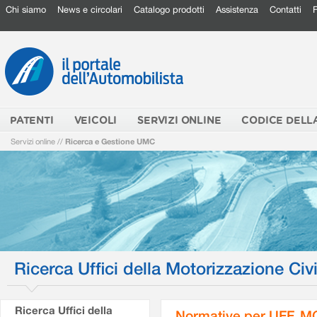
Chi siamo
News e circolari
Catalogo prodotti
Assistenza
Contatti
PATENTI
VEICOLI
SERVIZI ONLINE
CODICE DELL
Servizi online
//
Ricerca e Gestione UMC
Ricerca Uffici della Motorizzazione Civi
Ricerca Uffici della
Normative per UFF. M