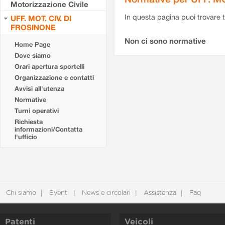
Motorizzazione Civile
In questa pagina puoi trovare t
UFF. MOT. CIV. DI
FROSINONE
Non ci sono normative
Home Page
Dove siamo
Orari apertura sportelli
Organizzazione e contatti
Avvisi all'utenza
Normative
Turni operativi
Richiesta
informazioni/Contatta
l'ufficio
Chi siamo
Eventi
News e circolari
Assistenza
Faq
Patenti
Veicoli