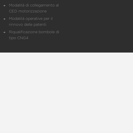
Modalità di collegamento al
CED motorizzazione
Modalità operative per il
rinnovo delle patenti
Riqualificazione bombole di
tipo CNG4