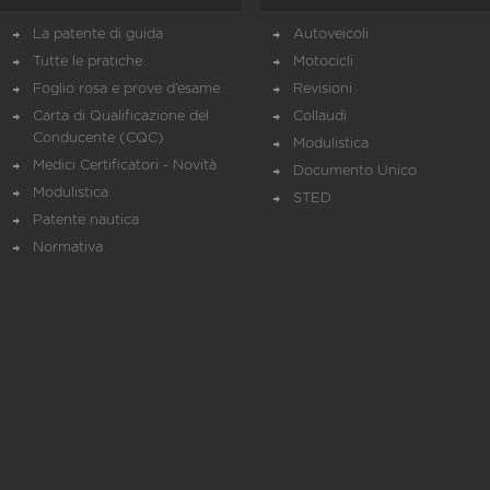
La patente di guida
Autoveicoli
Tutte le pratiche
Motocicli
Foglio rosa e prove d’esame
Revisioni
Carta di Qualificazione del
Collaudi
Conducente (CQC)
Modulistica
Medici Certificatori - Novità
Documento Unico
Modulistica
STED
Patente nautica
Normativa