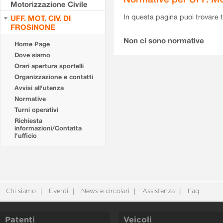
Motorizzazione Civile
In questa pagina puoi trovare t
UFF. MOT. CIV. DI
FROSINONE
Non ci sono normative
Home Page
Dove siamo
Orari apertura sportelli
Organizzazione e contatti
Avvisi all'utenza
Normative
Turni operativi
Richiesta
informazioni/Contatta
l'ufficio
Chi siamo
Eventi
News e circolari
Assistenza
Faq
Patenti
Veicoli