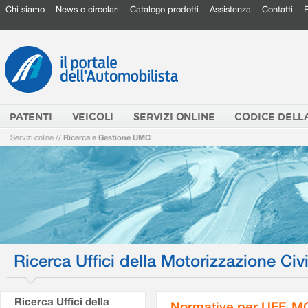
Chi siamo
News e circolari
Catalogo prodotti
Assistenza
Contatti
PATENTI
VEICOLI
SERVIZI ONLINE
CODICE DELL
Servizi online
//
Ricerca e Gestione UMC
Ricerca Uffici della Motorizzazione Civi
Ricerca Uffici della
Normative per UFF. M