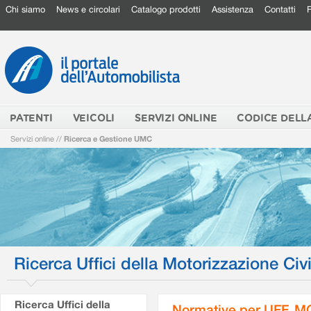
Chi siamo
News e circolari
Catalogo prodotti
Assistenza
Contatti
PATENTI
VEICOLI
SERVIZI ONLINE
CODICE DELL
Servizi online
//
Ricerca e Gestione UMC
Ricerca Uffici della Motorizzazione Civi
Ricerca Uffici della
Normative per UFF. M