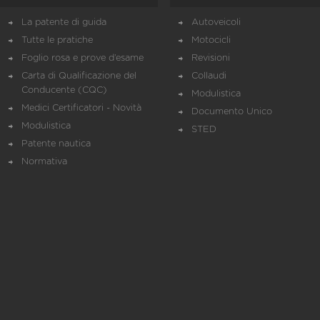
La patente di guida
Autoveicoli
Tutte le pratiche
Motocicli
Foglio rosa e prove d’esame
Revisioni
Carta di Qualificazione del
Collaudi
Conducente (CQC)
Modulistica
Medici Certificatori - Novità
Documento Unico
Modulistica
STED
Patente nautica
Normativa