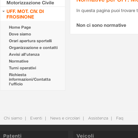
Motorizzazione Civile
In questa pagina puoi trovare t
UFF. MOT. CIV. DI
FROSINONE
Non ci sono normative
Home Page
Dove siamo
Orari apertura sportelli
Organizzazione e contatti
Avvisi all'utenza
Normative
Turni operativi
Richiesta
informazioni/Contatta
l'ufficio
Chi siamo
Eventi
News e circolari
Assistenza
Faq
Patenti
Veicoli