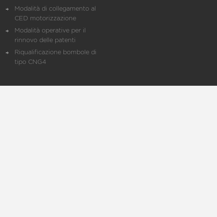
Modalità di collegamento al
CED motorizzazione
Modalità operative per il
rinnovo delle patenti
Riqualificazione bombole di
tipo CNG4