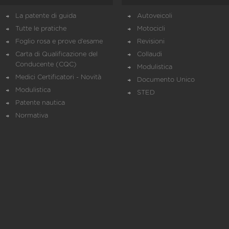
La patente di guida
Autoveicoli
Tutte le pratiche
Motocicli
Foglio rosa e prove d’esame
Revisioni
Carta di Qualificazione del
Collaudi
Conducente (CQC)
Modulistica
Medici Certificatori - Novità
Documento Unico
Modulistica
STED
Patente nautica
Normativa