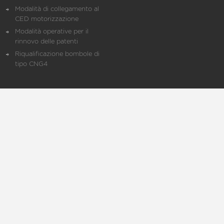
Modalità di collegamento al
CED motorizzazione
Modalità operative per il
rinnovo delle patenti
Riqualificazione bombole di
tipo CNG4