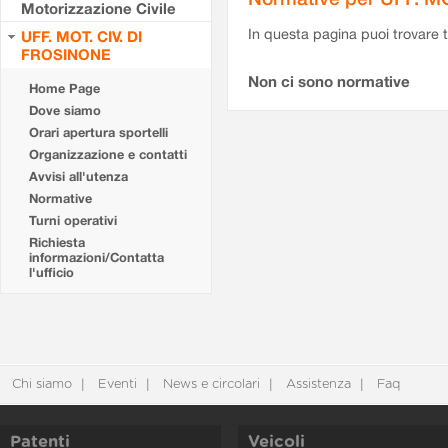
Motorizzazione Civile
In questa pagina puoi trovare t
UFF. MOT. CIV. DI
FROSINONE
Non ci sono normative
Home Page
Dove siamo
Orari apertura sportelli
Organizzazione e contatti
Avvisi all'utenza
Normative
Turni operativi
Richiesta
informazioni/Contatta
l'ufficio
Chi siamo
Eventi
News e circolari
Assistenza
Faq
Patenti
Veicoli