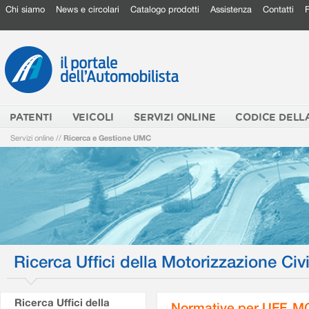
Chi siamo
News e circolari
Catalogo prodotti
Assistenza
Contatti
PATENTI
VEICOLI
SERVIZI ONLINE
CODICE DELL
Servizi online
//
Ricerca e Gestione UMC
Ricerca Uffici della Motorizzazione Civi
Ricerca Uffici della
Normative per UFF. M