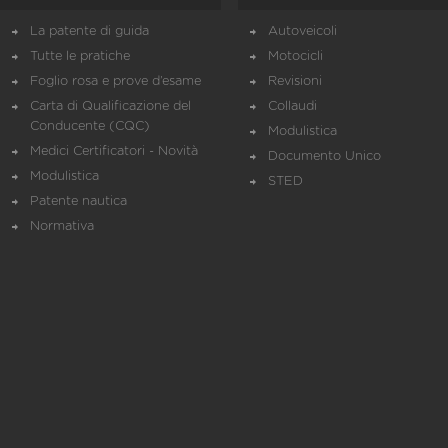
La patente di guida
Autoveicoli
Tutte le pratiche
Motocicli
Foglio rosa e prove d’esame
Revisioni
Carta di Qualificazione del
Collaudi
Conducente (CQC)
Modulistica
Medici Certificatori - Novità
Documento Unico
Modulistica
STED
Patente nautica
Normativa