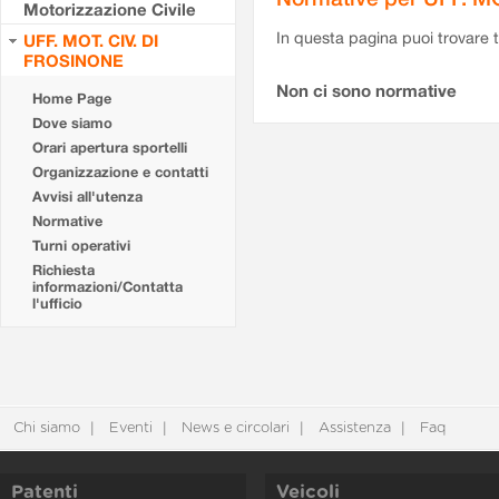
Motorizzazione Civile
In questa pagina puoi trovare t
UFF. MOT. CIV. DI
FROSINONE
Non ci sono normative
Home Page
Dove siamo
Orari apertura sportelli
Organizzazione e contatti
Avvisi all'utenza
Normative
Turni operativi
Richiesta
informazioni/Contatta
l'ufficio
Chi siamo
Eventi
News e circolari
Assistenza
Faq
Patenti
Veicoli