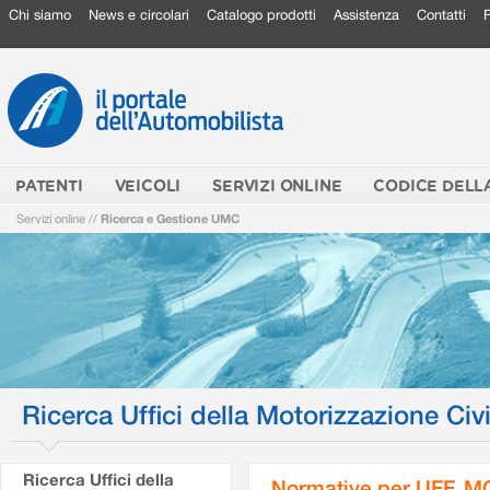
Chi siamo
News e circolari
Catalogo prodotti
Assistenza
Contatti
PATENTI
VEICOLI
SERVIZI ONLINE
CODICE DELL
Servizi online
//
Ricerca e Gestione UMC
Ricerca Uffici della Motorizzazione Civi
Ricerca Uffici della
Normative per UFF. M