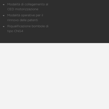
Modalità di collegamento al
CED motorizzazione
Modalità operative per il
rinnovo delle patenti
Riqualificazione bombole di
tipo CNG4