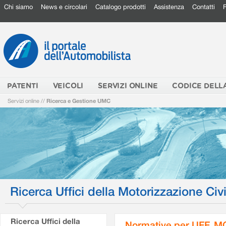
Chi siamo
News e circolari
Catalogo prodotti
Assistenza
Contatti
PATENTI
VEICOLI
SERVIZI ONLINE
CODICE DELL
Servizi online
//
Ricerca e Gestione UMC
Ricerca Uffici della Motorizzazione Civi
Ricerca Uffici della
Normative per UFF. M