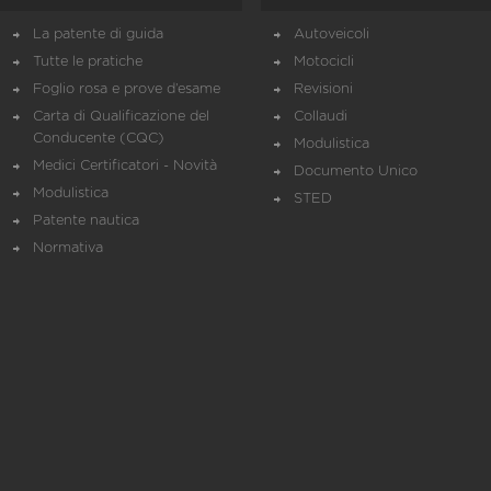
La patente di guida
Autoveicoli
Tutte le pratiche
Motocicli
Foglio rosa e prove d’esame
Revisioni
Carta di Qualificazione del
Collaudi
Conducente (CQC)
Modulistica
Medici Certificatori - Novità
Documento Unico
Modulistica
STED
Patente nautica
Normativa