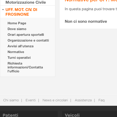
Motorizzazione Civile
In questa pagina puoi trovare t
UFF. MOT. CIV. DI
FROSINONE
Non ci sono normative
Home Page
Dove siamo
Orari apertura sportelli
Organizzazione e contatti
Avvisi all'utenza
Normative
Turni operativi
Richiesta
informazioni/Contatta
l'ufficio
Chi siamo
Eventi
News e circolari
Assistenza
Faq
Patenti
Veicoli