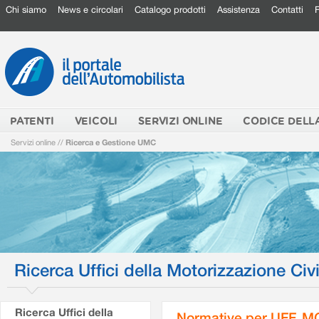
Chi siamo
News e circolari
Catalogo prodotti
Assistenza
Contatti
PATENTI
VEICOLI
SERVIZI ONLINE
CODICE DELL
Servizi online
//
Ricerca e Gestione UMC
Ricerca Uffici della Motorizzazione Civi
Ricerca Uffici della
Normative per UFF. M