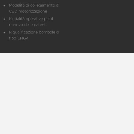
Modalità di collegamento al
CED motorizzazione
Modalità operative per il
rinnovo delle patenti
Riqualificazione bombole di
tipo CNG4