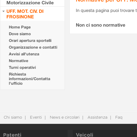
Motorizzazione Civile
In questa pagina puoi trovare t
UFF. MOT. CIV. DI
FROSINONE
Non ci sono normative
Home Page
Dove siamo
Orari apertura sportelli
Organizzazione e contatti
Avvisi all'utenza
Normative
Turni operativi
Richiesta
informazioni/Contatta
l'ufficio
Chi siamo
Eventi
News e circolari
Assistenza
Faq
Patenti
Veicoli