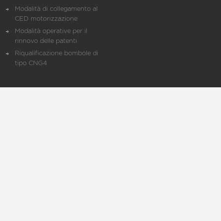
Modalità di collegamento al
CED motorizzazione
Modalità operative per il
rinnovo delle patenti
Riqualificazione bombole di
tipo CNG4