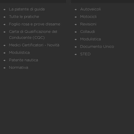
La patente di guida
Autoveicoli
Tutte le pratiche
Motocicli
Foglio rosa e prove d’esame
Revisioni
Carta di Qualificazione del
Collaudi
Conducente (CQC)
Modulistica
Medici Certificatori - Novità
Documento Unico
Modulistica
STED
Patente nautica
Normativa