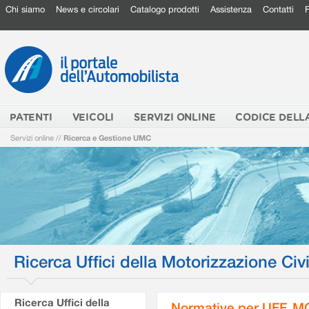
Chi siamo
News e circolari
Catalogo prodotti
Assistenza
Contatti
PATENTI
VEICOLI
SERVIZI ONLINE
CODICE DELL
Servizi online
//
Ricerca e Gestione UMC
Ricerca Uffici della Motorizzazione Civi
Ricerca Uffici della
Normative per UFF. M