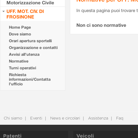
Motorizzazione Civile
In questa pagina puoi trovare t
UFF. MOT. CIV. DI
FROSINONE
Non ci sono normative
Home Page
Dove siamo
Orari apertura sportelli
Organizzazione e contatti
Avvisi all'utenza
Normative
Turni operativi
Richiesta
informazioni/Contatta
l'ufficio
Chi siamo
Eventi
News e circolari
Assistenza
Faq
Patenti
Veicoli