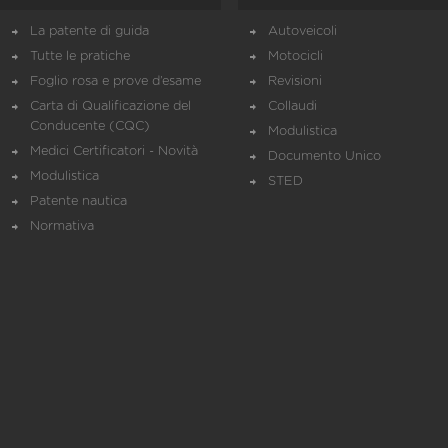
La patente di guida
Autoveicoli
Tutte le pratiche
Motocicli
Foglio rosa e prove d’esame
Revisioni
Carta di Qualificazione del
Collaudi
Conducente (CQC)
Modulistica
Medici Certificatori - Novità
Documento Unico
Modulistica
STED
Patente nautica
Normativa