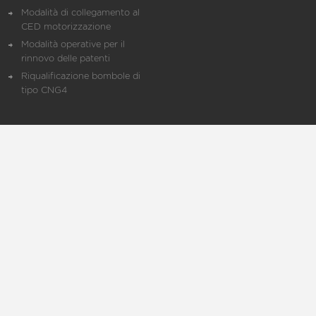
Modalità di collegamento al
CED motorizzazione
Modalità operative per il
rinnovo delle patenti
Riqualificazione bombole di
tipo CNG4