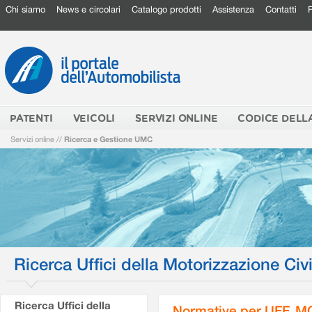
Chi siamo
News e circolari
Catalogo prodotti
Assistenza
Contatti
PATENTI
VEICOLI
SERVIZI ONLINE
CODICE DELL
Servizi online
//
Ricerca e Gestione UMC
Ricerca Uffici della Motorizzazione Civi
Ricerca Uffici della
Normative per UFF. M