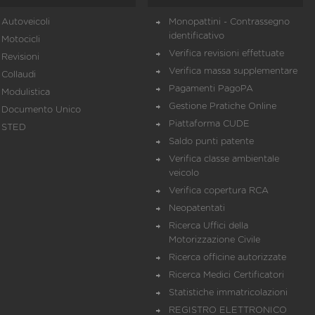
Autoveicoli
Monopattini - Contrassegno
identificativo
Motocicli
Verifica revisioni effettuate
Revisioni
Verifica massa supplementare
Collaudi
Pagamenti PagoPA
Modulistica
Gestione Pratiche Online
Documento Unico
Piattaforma CUDE
STED
Saldo punti patente
Verifica classe ambientale
veicolo
Verifica copertura RCA
Neopatentati
Ricerca Uffici della
Motorizzazione Civile
Ricerca officine autorizzate
Ricerca Medici Certificatori
Statistiche immatricolazioni
REGISTRO ELETTRONICO