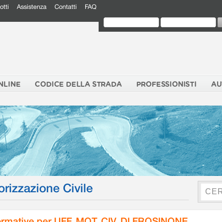
otti
Assistenza
Contatti
FAQ
NLINE
CODICE DELLA STRADA
PROFESSIONISTI
AU
orizzazione Civile
rmative per UFF. MOT. CIV. DI FROSINONE