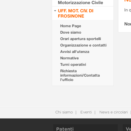
Motorizzazione Civile
In 
UFF. MOT. CIV. DI
FROSINONE
No
Home Page
Dove siamo
Orari apertura sportelli
Organizzazione e contatti
Avvisi all'utenza
Normative
Turni operativi
Richiesta
informazioni/Contatta
l'ufficio
Chi siamo
Eventi
News e circolari
Patenti
Ve