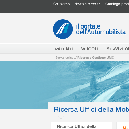
Chi siamo
News e circolari
Catalogo prod
PATENTI
VEICOLI
SERVIZI O
Servizi online
//
Ricerca e Gestione UMC
Ricerca Uffici della Mot
Ricerca Uffici della
No