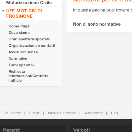
Motorizzazione Civile
In questa pagina puoi trovare t
UFF. MOT. CIV. DI
FROSINONE
Non ci sono normative
Home Page
Dove siamo
Orari apertura sportelli
Organizzazione e contatti
Avvisi all'utenza
Normative
Turni operativi
Richiesta
informazioni/Contatta
l'ufficio
Chi siamo
Eventi
News e circolari
Assistenza
Faq
Patenti
Veicoli