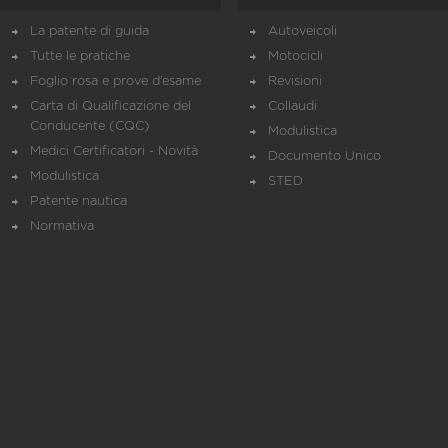
La patente di guida
Autoveicoli
Tutte le pratiche
Motocicli
Foglio rosa e prove d’esame
Revisioni
Carta di Qualificazione del
Collaudi
Conducente (CQC)
Modulistica
Medici Certificatori - Novità
Documento Unico
Modulistica
STED
Patente nautica
Normativa