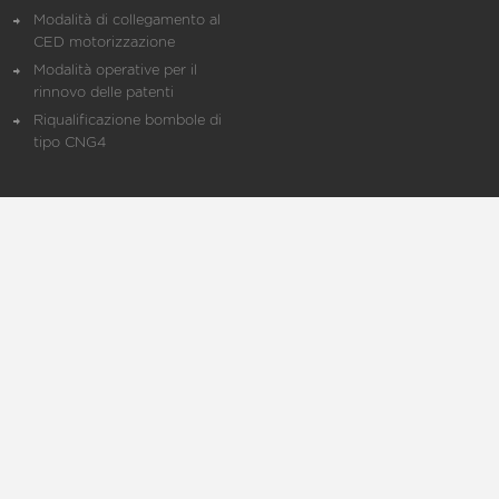
Modalità di collegamento al
CED motorizzazione
Modalità operative per il
rinnovo delle patenti
Riqualificazione bombole di
tipo CNG4