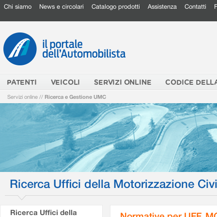
Chi siamo
News e circolari
Catalogo prodotti
Assistenza
Contatti
PATENTI
VEICOLI
SERVIZI ONLINE
CODICE DELL
Servizi online
//
Ricerca e Gestione UMC
Ricerca Uffici della Motorizzazione Civi
Ricerca Uffici della
Normative per UFF. M