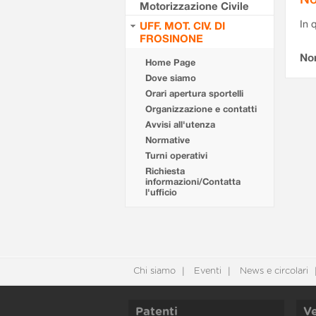
Motorizzazione Civile
In 
UFF. MOT. CIV. DI
FROSINONE
No
Home Page
Dove siamo
Orari apertura sportelli
Organizzazione e contatti
Avvisi all'utenza
Normative
Turni operativi
Richiesta
informazioni/Contatta
l'ufficio
Chi siamo
Eventi
News e circolari
Patenti
Ve