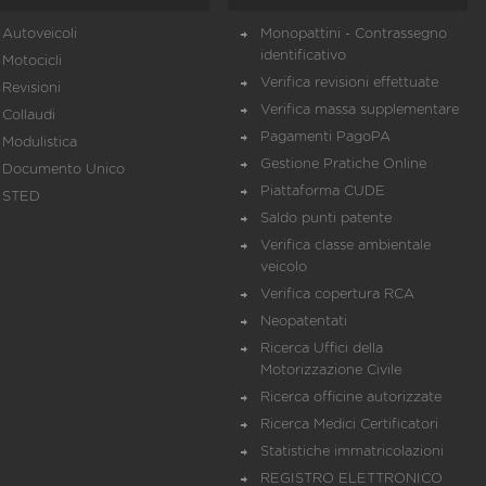
Autoveicoli
Monopattini - Contrassegno
identificativo
Motocicli
Verifica revisioni effettuate
Revisioni
Verifica massa supplementare
Collaudi
Pagamenti PagoPA
Modulistica
Gestione Pratiche Online
Documento Unico
Piattaforma CUDE
STED
Saldo punti patente
Verifica classe ambientale
veicolo
Verifica copertura RCA
Neopatentati
Ricerca Uffici della
Motorizzazione Civile
Ricerca officine autorizzate
Ricerca Medici Certificatori
Statistiche immatricolazioni
REGISTRO ELETTRONICO