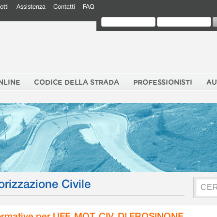
otti
Assistenza
Contatti
FAQ
NLINE
CODICE DELLA STRADA
PROFESSIONISTI
AU
orizzazione Civile
rmative per UFF. MOT. CIV. DI FROSINONE