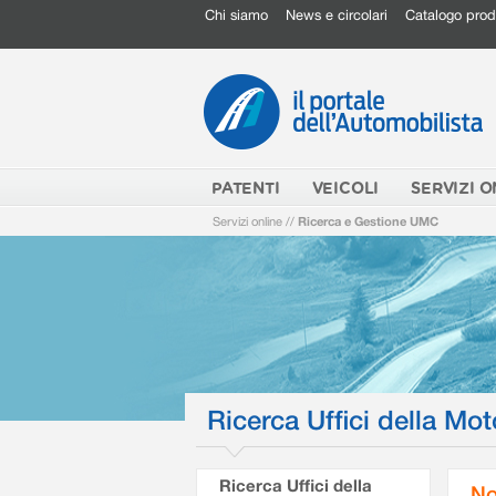
Chi siamo
News e circolari
Catalogo prod
PATENTI
VEICOLI
SERVIZI O
Servizi online
//
Ricerca e Gestione UMC
Ricerca Uffici della Mot
Ricerca Uffici della
No