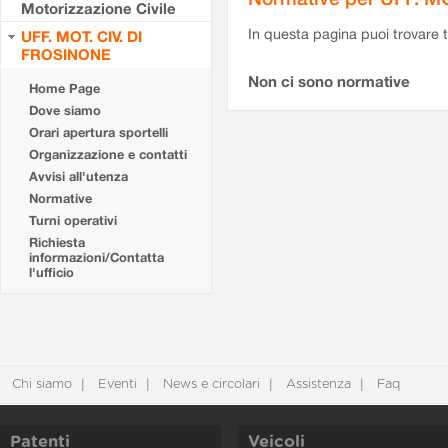
Motorizzazione Civile
In questa pagina puoi trovare t
UFF. MOT. CIV. DI
FROSINONE
Non ci sono normative
Home Page
Dove siamo
Orari apertura sportelli
Organizzazione e contatti
Avvisi all'utenza
Normative
Turni operativi
Richiesta
informazioni/Contatta
l'ufficio
Chi siamo
Eventi
News e circolari
Assistenza
Faq
Patenti
Veicoli