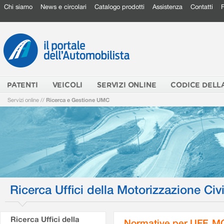
Chi siamo
News e circolari
Catalogo prodotti
Assistenza
Contatti
PATENTI
VEICOLI
SERVIZI ONLINE
CODICE DELL
Servizi online
//
Ricerca e Gestione UMC
Ricerca Uffici della Motorizzazione Civi
Ricerca Uffici della
Normative per UFF. M