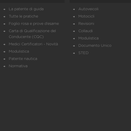
La patente di guida
Autoveicoli
Tutte le pratiche
Motocicli
Foglio rosa e prove d’esame
Revisioni
Carta di Qualificazione del
Collaudi
Conducente (CQC)
Modulistica
Medici Certificatori - Novità
Documento Unico
Modulistica
STED
Patente nautica
Normativa