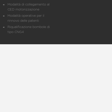
Modalità di collegamento al
CED motorizzazione
Modalità operative per il
rinnovo delle patenti
Riqualificazione bombole di
tipo CNG4