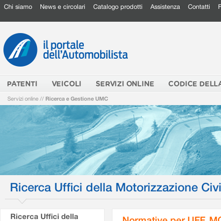
Chi siamo
News e circolari
Catalogo prodotti
Assistenza
Contatti
PATENTI
VEICOLI
SERVIZI ONLINE
CODICE DELL
Servizi online
//
Ricerca e Gestione UMC
Ricerca Uffici della Motorizzazione Civi
Ricerca Uffici della
Normative per UFF. M