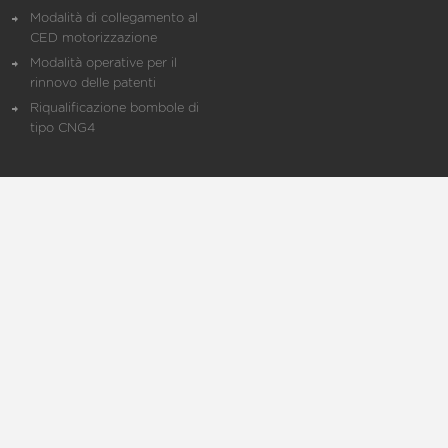
Modalità di collegamento al
CED motorizzazione
Modalità operative per il
rinnovo delle patenti
Riqualificazione bombole di
tipo CNG4