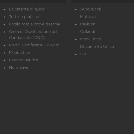
La patente di guida
Autoveicoli
Tutte le pratiche
Motocicli
Foglio rosa e prove d’esame
Revisioni
Carta di Qualificazione del
Collaudi
Conducente (CQC)
Modulistica
Medici Certificatori - Novità
Documento Unico
Modulistica
STED
Patente nautica
Normativa