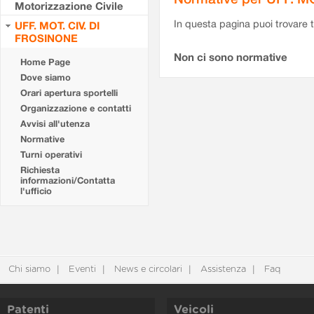
Motorizzazione Civile
In questa pagina puoi trovare t
UFF. MOT. CIV. DI
FROSINONE
Non ci sono normative
Home Page
Dove siamo
Orari apertura sportelli
Organizzazione e contatti
Avvisi all'utenza
Normative
Turni operativi
Richiesta
informazioni/Contatta
l'ufficio
Chi siamo
Eventi
News e circolari
Assistenza
Faq
Patenti
Veicoli