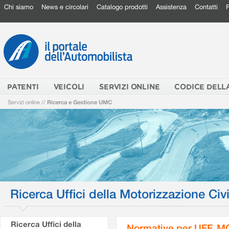
Chi siamo
News e circolari
Catalogo prodotti
Assistenza
Contatti
PATENTI
VEICOLI
SERVIZI ONLINE
CODICE DELL
Servizi online
//
Ricerca e Gestione UMC
Ricerca Uffici della Motorizzazione Civi
Ricerca Uffici della
Normative per UFF. M