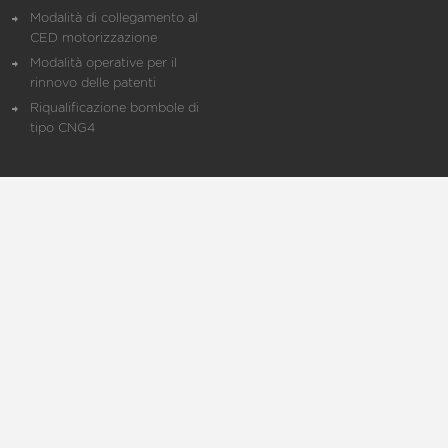
Modalità di collegamento al
CED motorizzazione
Modalità operative per il
rinnovo delle patenti
Riqualificazione bombole di
tipo CNG4