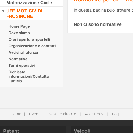
Motorizzazione Civile
In questa pagina puoi trovare t
UFF. MOT. CIV. DI
FROSINONE
Non ci sono normative
Home Page
Dove siamo
Orari apertura sportelli
Organizzazione e contatti
Avvisi all'utenza
Normative
Turni operativi
Richiesta
informazioni/Contatta
l'ufficio
Chi siamo
Eventi
News e circolari
Assistenza
Faq
Patenti
Veicoli