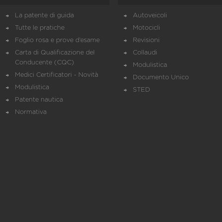
La patente di guida
Autoveicoli
Tutte le pratiche
Motocicli
Foglio rosa e prove d’esame
Revisioni
Carta di Qualificazione del
Collaudi
Conducente (CQC)
Modulistica
Medici Certificatori - Novità
Documento Unico
Modulistica
STED
Patente nautica
Normativa