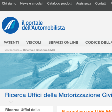
Chi siamo
News e circolari
Catalogo prodotti
Assistenza
Contatti
PATENTI
VEICOLI
SERVIZI ONLINE
CODICE DELL
Servizi online
//
Ricerca e Gestione UMC
Ricerca Uffici della Motorizzazione Civi
Ricerca Uffici della
Normative per UFF. M