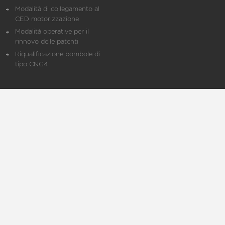
Modalità di collegamento al
CED motorizzazione
Modalità operative per il
rinnovo delle patenti
Riqualificazione bombole di
tipo CNG4