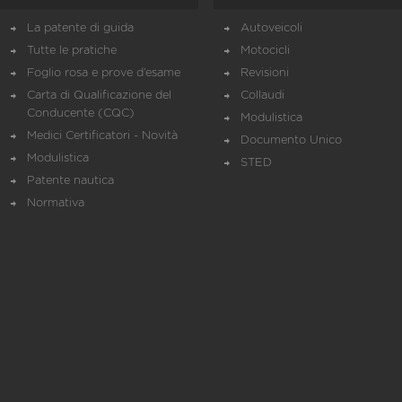
La patente di guida
Autoveicoli
Tutte le pratiche
Motocicli
Foglio rosa e prove d’esame
Revisioni
Carta di Qualificazione del
Collaudi
Conducente (CQC)
Modulistica
Medici Certificatori - Novità
Documento Unico
Modulistica
STED
Patente nautica
Normativa