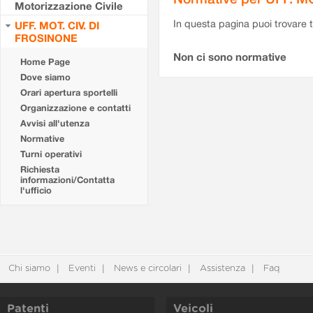
Motorizzazione Civile
In questa pagina puoi trovare t
UFF. MOT. CIV. DI
FROSINONE
Non ci sono normative
Home Page
Dove siamo
Orari apertura sportelli
Organizzazione e contatti
Avvisi all'utenza
Normative
Turni operativi
Richiesta
informazioni/Contatta
l'ufficio
Chi siamo
Eventi
News e circolari
Assistenza
Faq
Patenti
Veicoli