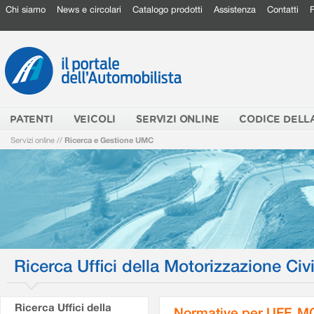
Chi siamo
News e circolari
Catalogo prodotti
Assistenza
Contatti
PATENTI
VEICOLI
SERVIZI ONLINE
CODICE DELL
Servizi online
//
Ricerca e Gestione UMC
Ricerca Uffici della Motorizzazione Civi
Ricerca Uffici della
Normative per UFF. M