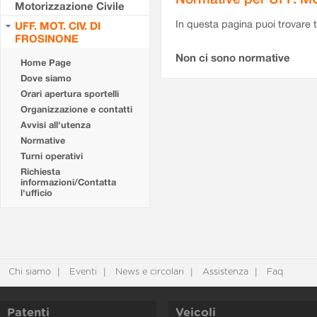
Motorizzazione Civile
In questa pagina puoi trovare t
UFF. MOT. CIV. DI
FROSINONE
Non ci sono normative
Home Page
Dove siamo
Orari apertura sportelli
Organizzazione e contatti
Avvisi all'utenza
Normative
Turni operativi
Richiesta
informazioni/Contatta
l'ufficio
Chi siamo
Eventi
News e circolari
Assistenza
Faq
Patenti
Veicoli