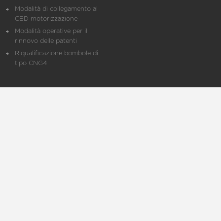
Modalità di collegamento al
CED motorizzazione
Modalità operative per il
rinnovo delle patenti
Riqualificazione bombole di
tipo CNG4