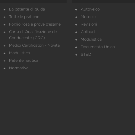
La patente di guida
Autoveicoli
Tutte le pratiche
Motocicli
Foglio rosa e prove d’esame
Revisioni
Carta di Qualificazione del
Collaudi
Conducente (CQC)
Modulistica
Medici Certificatori - Novità
Documento Unico
Modulistica
STED
Patente nautica
Normativa