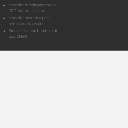
Modalità di collegamento al
CED motorizzazione
Modalità operative per il
rinnovo delle patenti
Riqualificazione bombole di
tipo CNG4