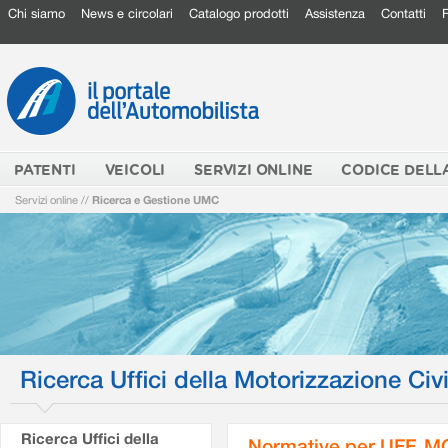
Chi siamo
News e circolari
Catalogo prodotti
Assistenza
Contatti
PATENTI
VEICOLI
SERVIZI ONLINE
CODICE DELL
Servizi online
//
Ricerca e Gestione UMC
Ricerca Uffici della Motorizzazione Civi
Ricerca Uffici della
Normative per UFF. M