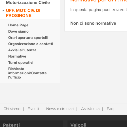
Motorizzazione Civile
In questa pagina puoi trovare t
UFF. MOT. CIV. DI
FROSINONE
Non ci sono normative
Home Page
Dove siamo
Orari apertura sportelli
Organizzazione e contatti
Avvisi all'utenza
Normative
Turni operativi
Richiesta
informazioni/Contatta
l'ufficio
Chi siamo
Eventi
News e circolari
Assistenza
Faq
Patenti
Veicoli