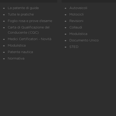
La patente di guida
Autoveicoli
Tutte le pratiche
Motocicli
Foglio rosa e prove d’esame
Revisioni
Carta di Qualificazione del
Collaudi
Conducente (CQC)
Modulistica
Medici Certificatori - Novità
Documento Unico
Modulistica
STED
Patente nautica
Normativa