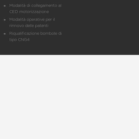
Modalità di collegamento al
CED motorizzazione
Modalità operative per il
rinnovo delle patenti
Riqualificazione bombole di
tipo CNG4