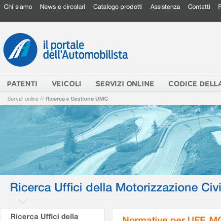
Chi siamo
News e circolari
Catalogo prodotti
Assistenza
Contatti
PATENTI
VEICOLI
SERVIZI ONLINE
CODICE DELL
Servizi online
//
Ricerca e Gestione UMC
Ricerca Uffici della Motorizzazione Civi
Ricerca Uffici della
Normative per UFF. M