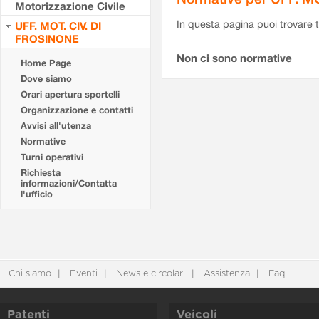
Motorizzazione Civile
In questa pagina puoi trovare t
UFF. MOT. CIV. DI
FROSINONE
Non ci sono normative
Home Page
Dove siamo
Orari apertura sportelli
Organizzazione e contatti
Avvisi all'utenza
Normative
Turni operativi
Richiesta
informazioni/Contatta
l'ufficio
Chi siamo
Eventi
News e circolari
Assistenza
Faq
Patenti
Veicoli