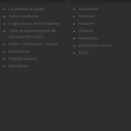
La patente di guida
Autoveicoli
Tutte le pratiche
Motocicli
Foglio rosa e prove d’esame
Revisioni
Carta di Qualificazione del
Collaudi
Conducente (CQC)
Modulistica
Medici Certificatori - Novità
Documento Unico
Modulistica
STED
Patente nautica
Normativa