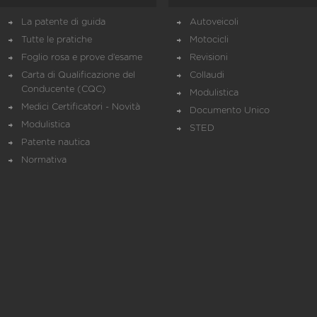
La patente di guida
Autoveicoli
Tutte le pratiche
Motocicli
Foglio rosa e prove d’esame
Revisioni
Carta di Qualificazione del
Collaudi
Conducente (CQC)
Modulistica
Medici Certificatori - Novità
Documento Unico
Modulistica
STED
Patente nautica
Normativa