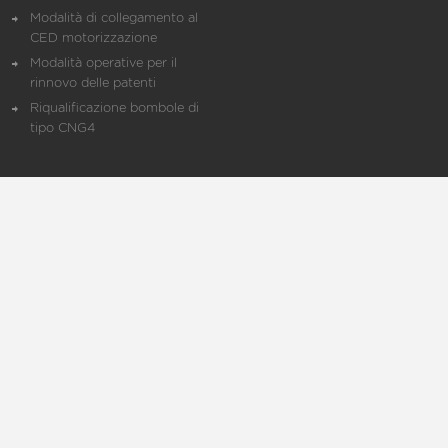
Modalità di collegamento al
CED motorizzazione
Modalità operative per il
rinnovo delle patenti
Riqualificazione bombole di
tipo CNG4