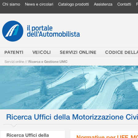
Chi siamo
News e circolari
Catalogo prodotti
Assistenza
Contatti
PATENTI
VEICOLI
SERVIZI ONLINE
CODICE DELL
Servizi online
//
Ricerca e Gestione UMC
Ricerca Uffici della Motorizzazione Civi
Ricerca Uffici della
Normative per UFF. M