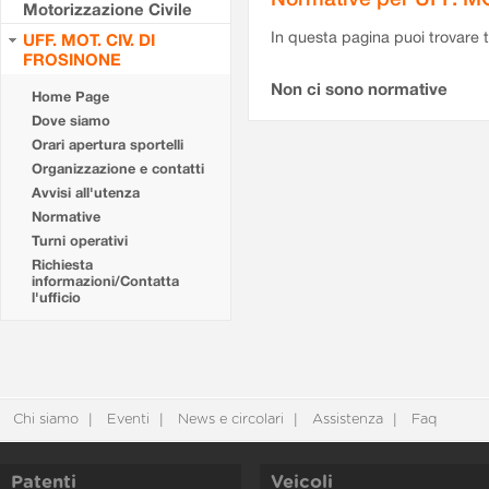
Motorizzazione Civile
In questa pagina puoi trovare t
UFF. MOT. CIV. DI
FROSINONE
Non ci sono normative
Home Page
Dove siamo
Orari apertura sportelli
Organizzazione e contatti
Avvisi all'utenza
Normative
Turni operativi
Richiesta
informazioni/Contatta
l'ufficio
Chi siamo
Eventi
News e circolari
Assistenza
Faq
Patenti
Veicoli