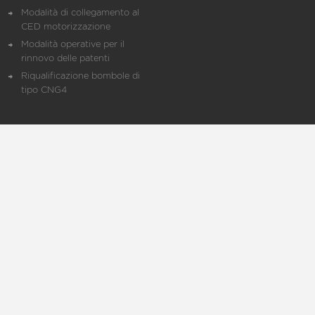
Modalità di collegamento al
CED motorizzazione
Modalità operative per il
rinnovo delle patenti
Riqualificazione bombole di
tipo CNG4