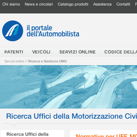
Chi siamo
News e circolari
Catalogo prodotti
Assistenza
Contatti
PATENTI
VEICOLI
SERVIZI ONLINE
CODICE DELL
Servizi online
//
Ricerca e Gestione UMC
Ricerca Uffici della Motorizzazione Civi
Ricerca Uffici della
Normative per UFF. M