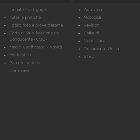
La patente di guida
Autoveicoli
Tutte le pratiche
Motocicli
Foglio rosa e prove d’esame
Revisioni
Carta di Qualificazione del
Collaudi
Conducente (CQC)
Modulistica
Medici Certificatori - Novità
Documento Unico
Modulistica
STED
Patente nautica
Normativa