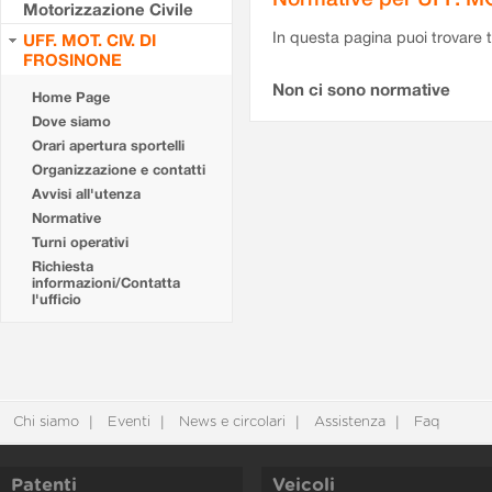
Motorizzazione Civile
In questa pagina puoi trovare t
UFF. MOT. CIV. DI
FROSINONE
Non ci sono normative
Home Page
Dove siamo
Orari apertura sportelli
Organizzazione e contatti
Avvisi all'utenza
Normative
Turni operativi
Richiesta
informazioni/Contatta
l'ufficio
Chi siamo
Eventi
News e circolari
Assistenza
Faq
Patenti
Veicoli