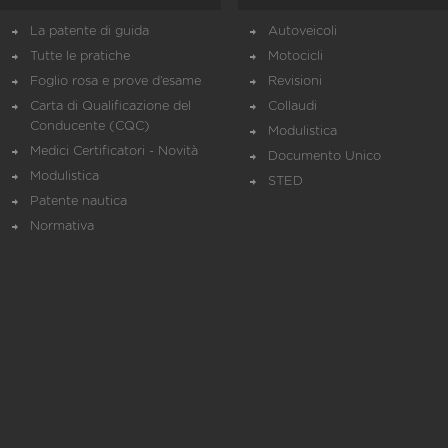
La patente di guida
Autoveicoli
Tutte le pratiche
Motocicli
Foglio rosa e prove d’esame
Revisioni
Carta di Qualificazione del
Collaudi
Conducente (CQC)
Modulistica
Medici Certificatori - Novità
Documento Unico
Modulistica
STED
Patente nautica
Normativa