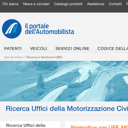
Chi siamo
News e circolari
Catalogo prodotti
Assistenza
Contatti
PATENTI
VEICOLI
SERVIZI ONLINE
CODICE DELL
Servizi online
//
Ricerca e Gestione UMC
Ricerca Uffici della Motorizzazione Civi
Ricerca Uffici della
Normative per UFF. M