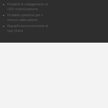
Modalità di collegamento al
CED motorizzazione
Modalità operative per il
rinnovo delle patenti
Riqualificazione bombole di
tipo CNG4