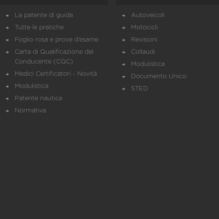
La patente di guida
Autoveicoli
Tutte le pratiche
Motocicli
Foglio rosa e prove d’esame
Revisioni
Carta di Qualificazione del
Collaudi
Conducente (CQC)
Modulistica
Medici Certificatori - Novità
Documento Unico
Modulistica
STED
Patente nautica
Normativa