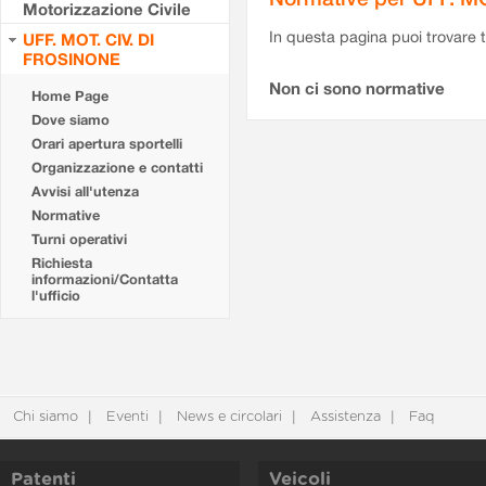
Motorizzazione Civile
In questa pagina puoi trovare t
UFF. MOT. CIV. DI
FROSINONE
Non ci sono normative
Home Page
Dove siamo
Orari apertura sportelli
Organizzazione e contatti
Avvisi all'utenza
Normative
Turni operativi
Richiesta
informazioni/Contatta
l'ufficio
Chi siamo
Eventi
News e circolari
Assistenza
Faq
Patenti
Veicoli