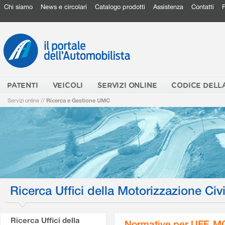
Chi siamo
News e circolari
Catalogo prodotti
Assistenza
Contatti
PATENTI
VEICOLI
SERVIZI ONLINE
CODICE DELL
Servizi online
//
Ricerca e Gestione UMC
Ricerca Uffici della Motorizzazione Civi
Ricerca Uffici della
Normative per UFF. M