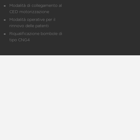
Modalità di collegamento al
CED motorizzazione
Modalità operative per il
rinnovo delle patenti
Riqualificazione bombole di
tipo CNG4