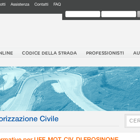
otti
Assistenza
Contatti
FAQ
NLINE
CODICE DELLA STRADA
PROFESSIONISTI
AU
orizzazione Civile
rmative per UFF. MOT. CIV. DI FROSINONE