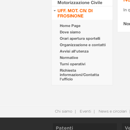
Motorizzazione Civile
In 
UFF. MOT. CIV. DI
FROSINONE
No
Home Page
Dove siamo
Orari apertura sportelli
Organizzazione e contatti
Avvisi all'utenza
Normative
Turni operativi
Richiesta
informazioni/Contatta
l'ufficio
Chi siamo
Eventi
News e circolari
Patenti
Ve