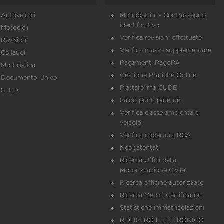
Autoveicoli
Monopattini - Contrassegno
identificativo
Motocicli
Verifica revisioni effettuate
Revisioni
Verifica massa supplementare
Collaudi
Pagamenti PagoPA
Modulistica
Gestione Pratiche Online
Documento Unico
Piattaforma CUDE
STED
Saldo punti patente
Verifica classe ambientale
veicolo
Verifica copertura RCA
Neopatentati
Ricerca Uffici della
Motorizzazione Civile
Ricerca officine autorizzate
Ricerca Medici Certificatori
Statistiche immatricolazioni
REGISTRO ELETTRONICO