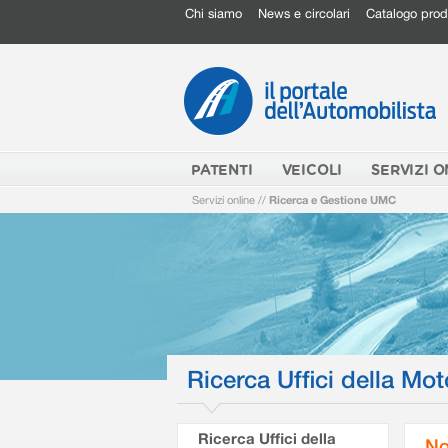
Chi siamo
News e circolari
Catalogo prod
PATENTI
VEICOLI
SERVIZI O
Servizi online
//
Ricerca e Gestione UMC
Ricerca Uffici della Mot
Ricerca Uffici della
No