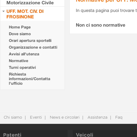
Motorizzazione Civile
In questa pagina puoi trovare t
UFF. MOT. CIV. DI
FROSINONE
Non ci sono normative
Home Page
Dove siamo
Orari apertura sportelli
Organizzazione e contatti
Avvisi all'utenza
Normative
Turni operativi
Richiesta
informazioni/Contatta
l'ufficio
Chi siamo
Eventi
News e circolari
Assistenza
Faq
Patenti
Veicoli