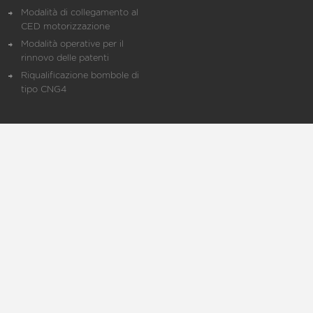
Modalità di collegamento al
CED motorizzazione
Modalità operative per il
rinnovo delle patenti
Riqualificazione bombole di
tipo CNG4