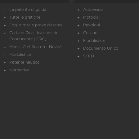
La patente di guida
Autoveicoli
Tutte le pratiche
Motocicli
Foglio rosa e prove d’esame
Revisioni
Carta di Qualificazione del
Collaudi
Conducente (CQC)
Modulistica
Medici Certificatori - Novità
Documento Unico
Modulistica
STED
Patente nautica
Normativa