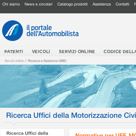
Chi siamo
News e circolari
Catalogo prodotti
Assistenza
Contatti
PATENTI
VEICOLI
SERVIZI ONLINE
CODICE DELL
Servizi online
//
Ricerca e Gestione UMC
Ricerca Uffici della Motorizzazione Civi
Ricerca Uffici della
Normative per UFF. M