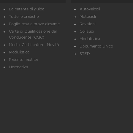
La patente di guida
Autoveicoli
Tutte le pratiche
Motocicli
Foglio rosa e prove d’esame
Revisioni
Carta di Qualificazione del
Collaudi
Conducente (CQC)
Modulistica
Medici Certificatori - Novità
Documento Unico
Modulistica
STED
Patente nautica
Normativa