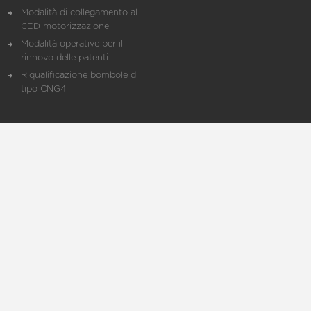
Modalità di collegamento al
CED motorizzazione
Modalità operative per il
rinnovo delle patenti
Riqualificazione bombole di
tipo CNG4