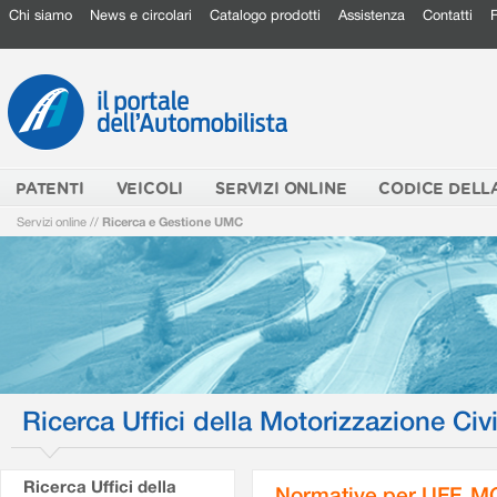
Chi siamo
News e circolari
Catalogo prodotti
Assistenza
Contatti
PATENTI
VEICOLI
SERVIZI ONLINE
CODICE DELL
Servizi online
//
Ricerca e Gestione UMC
Ricerca Uffici della Motorizzazione Civi
Ricerca Uffici della
Normative per UFF. M