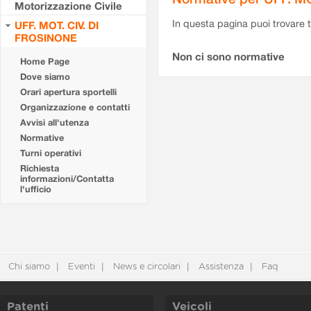
Motorizzazione Civile
In questa pagina puoi trovare t
UFF. MOT. CIV. DI
FROSINONE
Non ci sono normative
Home Page
Dove siamo
Orari apertura sportelli
Organizzazione e contatti
Avvisi all'utenza
Normative
Turni operativi
Richiesta
informazioni/Contatta
l'ufficio
Chi siamo
Eventi
News e circolari
Assistenza
Faq
Patenti
Veicoli